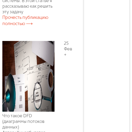
системы. В этой статье я
рассказываю как решить
эту задачу
Прочесть публикацию
полностью ⟶
25
Фев
+
Что такое DFD
(диаграммы потоков
данных)