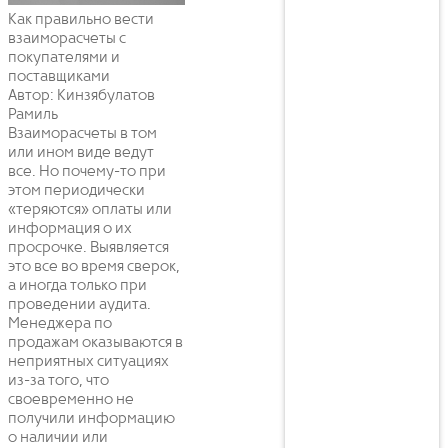
Как правильно вести
взаиморасчеты с
покупателями и
поставщиками
Автор: Кинзябулатов
Рамиль
Взаиморасчеты в том
или ином виде ведут
все. Но почему-то при
этом периодически
«теряются» оплаты или
информация о их
просрочке. Выявляется
это все во время сверок,
а иногда только при
проведении аудита.
Менеджера по
продажам оказываются в
неприятных ситуациях
из-за того, что
своевременно не
получили информацию
о наличии или