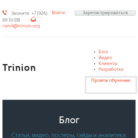
Войти
Зарегистрироваться
Звоните: +7 (926)
69 33 018
ramil@trinion.org
Блог
Видео
Клиенты
Trinion
Разработки
Пройти обучение
Блог
Статьи, видео, постеры, гайды и аналитика.