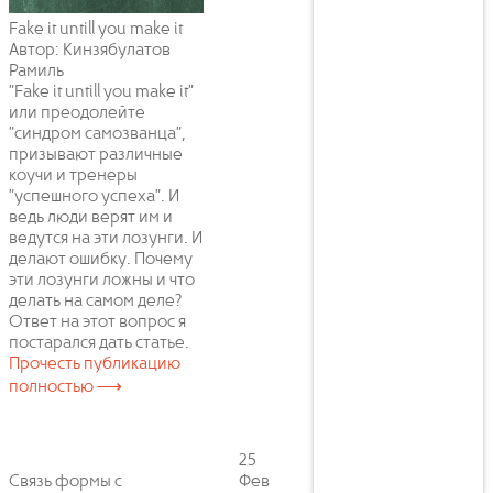
Fake it untill you make it
Автор: Кинзябулатов
Рамиль
"Fake it untill you make it"
или преодолейте
"синдром самозванца",
призывают различные
коучи и тренеры
"успешного успеха". И
ведь люди верят им и
ведутся на эти лозунги. И
делают ошибку. Почему
эти лозунги ложны и что
делать на самом деле?
Ответ на этот вопрос я
постарался дать статье.
Прочесть публикацию
полностью ⟶
25
Связь формы с
Фев