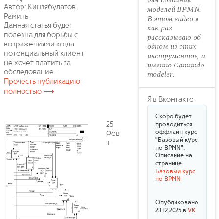
для создания
Автор: Кинзябулатов
моделей BPMN.
Рамиль
В этом видео я
Данная статья будет
как раз
полезна для борьбы с
рассказываю об
возражениями когда
одном из этих
потенциальный клиент
инструментов, а
не хочет платить за
именно Camundo
обследование.
modeler.
Прочесть публикацию
полностью ⟶
Я в Вконтакте
Скоро будет
25
проводиться
оффлайн курс
Фев
"Базовый курс
+
по BPMN".
Описание на
странице
Базовый курс
по BPMN
Опубликовано
23.12.2025 в
VK