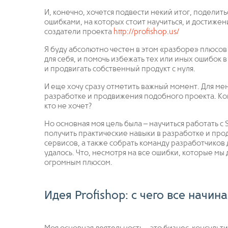
И, конечно, хочется подвести некий итог, подели
ошибками, на которых стоит научиться, и достиже
создатели проекта
http://profishop.us/
Я буду абсолютно честен в этом «разборе» плюсов 
для себя, и помочь избежать тех или иных ошибок 
и продвигать собственный продукт с нуля.
И еще хочу сразу отметить важный момент. Для мен
разработке и продвижения подобного проекта. Кон
кто не хочет?
Но основная моя цель была – научиться работать с
получить практические навыки в разработке и пр
сервисов, а также собрать команду разработчиков 
удалось. Что, несмотря на все ошибки, которые мы 
огромным плюсом.
Идея Profishop: с чего все начин