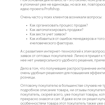
Моя основная деятельность – это бизнес-консульт
я упоминал уже не единожды, но все же, повторюсь
идею проекта Profishop.
Очень часто у моих клиентов возникали вопросы:
Как организовать процесс продаж?
Как автоматизировать продажи?
Как вести учет заявок?
Как избавиться от ошибок менеджеров и того
«человеческого фактора».
А с развитием интернет-технологий к этим вопро
заявок от оптовых покупателей. Лично я пришел к т
нее нет универсального удобного решения, пример
Дело в том, что получившие распространение инт
очень удобным решением для повышения эффективн
розницы.
Оптовому покупателю в большинстве случаев не тр
подробное описание товара, ни отзывы покупател
покупатель, скорей всего, уже покупал товары, кот
прекрасно знаком и сам. И даже если он решил куп
особенностями товара этот покупатель также уже 