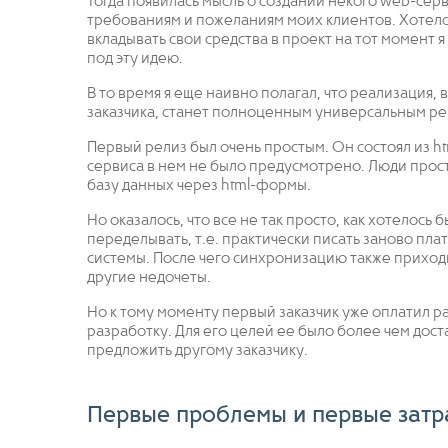
Тогда появилась мысль о создании некого web-сер
требованиям и пожеланиям моих клиентов. Хотело
вкладывать свои средства в проект на тот момент я
под эту идею.
В то время я еще наивно полагал, что реализация,
заказчика, станет полноценным универсальным р
Первый релиз был очень простым. Он состоял из h
сервиса в нем не было предусмотрено. Люди прост
базу данных через html-формы.
Но оказалось, что все не так просто, как хотелось 
переделывать, т.е. практически писать заново п
системы. После чего синхронизацию также приходи
другие недочеты.
Но к тому моменту первый заказчик уже оплатил р
разработку. Для его целей ее было более чем дос
предложить другому заказчику.
Первые проблемы и первые затр