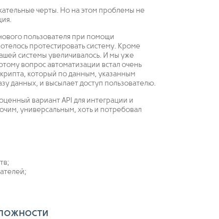
кательные черты. Но на этом проблемы не
ция.
 нового пользователя при помощи
хотелось протестировать систему. Кроме
нашей системы увеличивалось. И мы уже
потому вопрос автоматизации встал очень
скрипта, который по данным, указанным
азу данных, и высылает доступ пользователю.
ноценный вариант API для интеграции и
бочим, универсальным, хоть и потребовал
тв;
ателей;
сложности