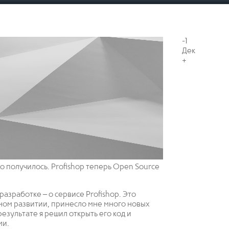
-1
Дек
+
го получилось. Profishop теперь Open Source
разработке – о сервисе Profishop. Это
ном развитии, принесло мне много новых
езультате я решил открыть его код и
ми.