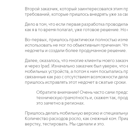
Второй заказчик, который заинтересовался этим п
требований, которые пришлось внедрять уже за сво
Дело в том, что если первая разработка проводилас
как я в то время полагал, уже готовое решение. Но 
Во-первых, пришлось практически полностью измен
использовать не мог по объективным причинам. Что
недочеты и создали более продуманное решение.
Далее, оказалось, что многие клиенты моего заказ
и через Ipad. Изначально заказчик был уверен, что 
мобильных устройств, а потом к ним посыпались п
связанные как раз с отсутствием возможности делат
пришлось исправлять этот недочет в сжатые сроки.
Обратите внимание! Очень часто сами пред
техническую грамотность и, скажем так, про
это заметно в регионах.
Пришлось делать мобильную версию и специальную
Количество расходов росло, как снежный ком. При
верстку, тестировать. Мы сделали и это.