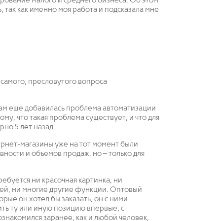
ирование малого и среднего бизнеса. Об этом
, так как именно моя работа и подсказала мне
 самого, пресловутого вопроса
сам еще добавилась проблема автоматизации
ому, что такая проблема существует, и что для
но 5 лет назад.
ернет-магазины уже на тот момент были
ости и объемов продаж, но – только для
ебуется ни красочная картинка, ни
ей, ни многие другие функции. Оптовый
орые он хотел бы заказать, он с ними
ить ту или иную позицию впервые, с
ознакомился заранее, как и любой человек,