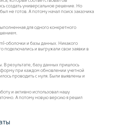
виса, который соответствовал бы
сь создать универсальное решение. Но
 был не готов. А потому начал поиск заказчика
 выполненная для одного конкретного
ешением.
tml-оболочки и базы данных. Никакого
о подключались и выгружали свои заявки в
бы. В результате, базу данных пришлось
латформу при каждом обновлении учетной
лось проводить с нуля. Были выявлены и
аботу и активно использовал нашу
таточно. А потому новую версию я решил
аты