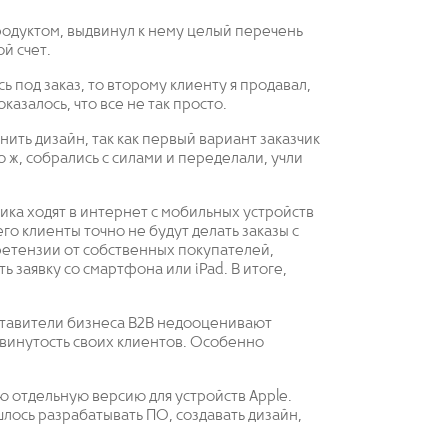
родуктом, выдвинул к нему целый перечень
й счет.
ь под заказ, то второму клиенту я продавал,
оказалось, что все не так просто.
ить дизайн, так как первый вариант заказчик
 ж, собрались с силами и переделали, учли
чика ходят в интернет с мобильных устройств
его клиенты точно не будут делать заказы с
ретензии от собственных покупателей,
ь заявку со смартфона или iPad. В итоге,
ставители бизнеса B2B недооценивают
двинутость своих клиентов. Особенно
 отдельную версию для устройств Apple.
шлось разрабатывать ПО, создавать дизайн,