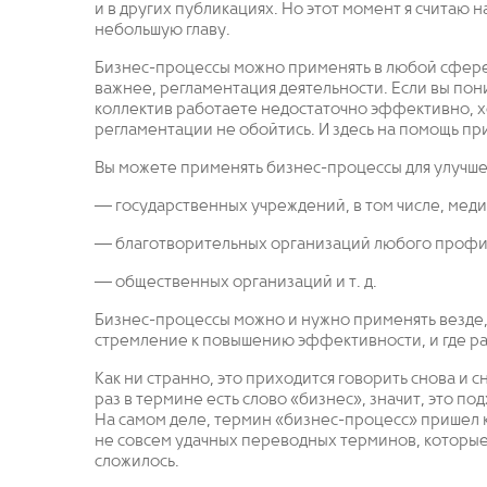
и в других публикациях. Но этот момент я считаю 
небольшую главу.
Бизнес-процессы можно применять в любой сфере, 
важнее, регламентация деятельности. Если вы пони
коллектив работаете недостаточно эффективно, х
регламентации не обойтись. И здесь на помощь п
Вы можете применять бизнес-процессы для улучше
— государственных учреждений, в том числе, медиц
— благотворительных организаций любого профи
— общественных организаций и т. д.
Бизнес-процессы можно и нужно применять везде, 
стремление к повышению эффективности, и где ра
Как ни странно, это приходится говорить снова и 
раз в термине есть слово «бизнес», значит, это п
На самом деле, термин «бизнес-процесс» пришел к 
не совсем удачных переводных терминов, которые
сложилось.