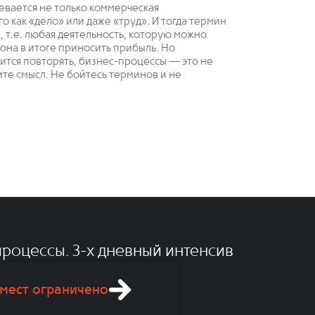
евается не только коммерческая
о как «дело» или даже «труд». И тогда термин
 т.е. любая деятельность, которую можно
 она в итоге приносить прибыль. Но
дится повторять, бизнес-процессы — это не
дите смысл. Не бойтесь терминов и не
роцессы. 3-x дневный интенсив
мест ограничено