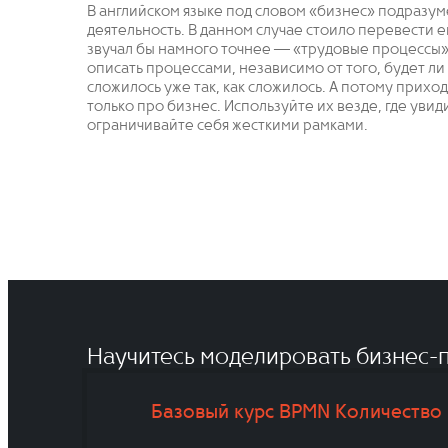
В английском языке под словом «бизнес» подразум
деятельность. В данном случае стоило перевести ег
звучал бы намного точнее — «трудовые процессы»,
описать процессами, независимо от того, будет ли
сложилось уже так, как сложилось. А потому прихо
только про бизнес. Используйте их везде, где уви
ограничивайте себя жесткими рамками.
Научитесь моделировать бизнес-п
Базовый курс BPMN
Количество 