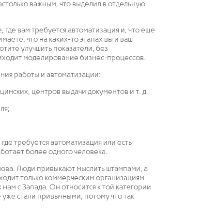
настолько важным, что выделил в отдельную
где вам требуется автоматизация и, что еще
маете, что на каких-то этапах вы и ваш
отите улучшить показатели, без
риходит моделирование бизнес-процессов.
ния работы и автоматизации:
инских, центров выдачи документов и т. д.
ля;
где требуется автоматизация или есть
ботает более одного человека.
снова. Люди привыкают мыслить штампами, а
одходит только коммерческим организациям.
нам с Запада. Он относится к той категории
 уже стали привычными, потому что так