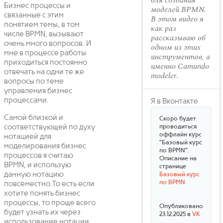
для создания
Бизнес процессы и
моделей BPMN.
связанные с этим
В этом видео я
понятием темы, в том
как раз
числе BPMN, вызывают
рассказываю об
очень много вопросов. И
одном из этих
мне в процессе работы
инструментов, а
приходиться постоянно
именно Camundo
отвечать на одни те же
modeler.
вопросы по теме
управления бизнес
процессами.
Я в Вконтакте
Самой близкой и
Скоро будет
соответствующей по духу
проводиться
оффлайн курс
нотацией для
"Базовый курс
моделирования бизнес
по BPMN".
процессов я считаю
Описание на
BPMN, и использую
странице
данную нотацию
Базовый курс
по BPMN
повсеместно.То есть если
хотите понять бизнес
процессы, то проще всего
Опубликовано
будет узнать их через
23.12.2025 в
VK
использование нотации