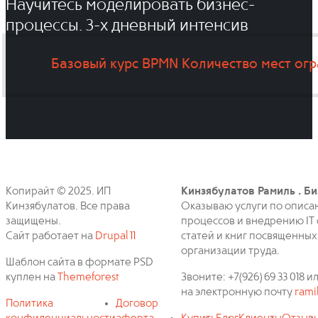
Научитесь моделировать бизнес-
процессы. 3-x дневный интенсив
Базовый курс BPMN
Количество мест ог
Копирайт © 2025. ИП
Кинзябулатов Рамиль . Би
Кинзябулатов. Все права
Оказываю услуги по описа
защищены.
процессов и внедрению IT 
Сайт работает на
Drupal 11
статей и книг посвященных
организации труда.
Шаблон сайта в формате PSD
куплен на
Themeforest
Звоните: +7(926) 69 33 018
на электронную почту
rami
Политика
Договор