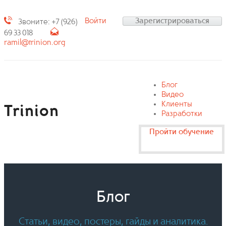
Войти
Зарегистрироваться
Звоните: +7 (926)
69 33 018
ramil@trinion.org
Блог
Видео
Клиенты
Trinion
Разработки
Пройти обучение
Блог
Статьи, видео, постеры, гайды и аналитика.