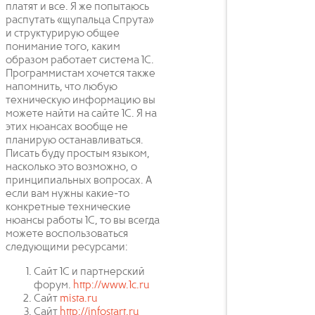
платят и все. Я же попытаюсь
распутать «щупальца Спрута»
и структурирую общее
понимание того, каким
образом работает система 1С.
Программистам хочется также
напомнить, что любую
техническую информацию вы
можете найти на сайте 1С. Я на
этих нюансах вообще не
планирую останавливаться.
Писать буду простым языком,
насколько это возможно, о
принципиальных вопросах. А
если вам нужны какие-то
конкретные технические
нюансы работы 1С, то вы всегда
можете воспользоваться
следующими ресурсами:
Сайт 1С и партнерский
форум.
http://www.1c.ru
Сайт
mista.ru
Сайт
http://infostart.ru