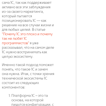
сама 1С, так как поддерживает
активно все эти заблуждения
из-за своего маркетинга,
который пытается
позиционировать 1С — как
решение на все случаи жизни и
для любых целей. В статье
"Почему 1С это плохо и почему
так не любят 1С
программистов"
я уже
рассказывал, что на самом деле
1С нужно воспринимать как
целую экосистему.
Именно такой подход поможет
понять, что такое 1С и зачем
она нужна. Итак, с точки зрения
технической экосистемы 1С
состоит из следующих
компонентов:
Платформа 1С – это та
основа, на которой
пишутся конфигурации, с