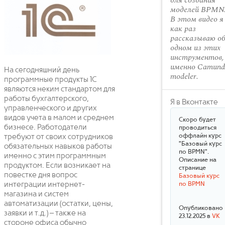
для создания
моделей BPMN
В этом видео я
как раз
рассказываю о
одном из этих
инструментов,
именно Camund
На сегодняшний день
modeler.
программные продукты 1С
являются неким стандартом для
работы бухгалтерского,
Я в Вконтакте
управленческого и других
видов учета в малом и среднем
Скоро будет
бизнесе. Работодатели
проводиться
оффлайн курс
требуют от своих сотрудников
"Базовый курс
обязательных навыков работы
по BPMN".
именно с этим программным
Описание на
продуктом. Если возникает на
странице
повестке дня вопрос
Базовый курс
интеграции интернет-
по BPMN
магазина и систем
автоматизации (остатки, цены,
Опубликовано
заявки и т.д.) – также на
23.12.2025 в
VK
стороне офиса обычно