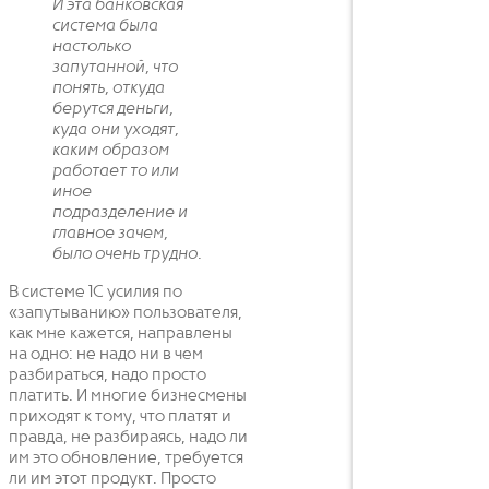
И эта банковская
система была
настолько
запутанной, что
понять, откуда
берутся деньги,
куда они уходят,
каким образом
работает то или
иное
подразделение и
главное зачем,
было очень трудно.
В системе 1С усилия по
«запутыванию» пользователя,
как мне кажется, направлены
на одно: не надо ни в чем
разбираться, надо просто
платить. И многие бизнесмены
приходят к тому, что платят и
правда, не разбираясь, надо ли
им это обновление, требуется
ли им этот продукт. Просто