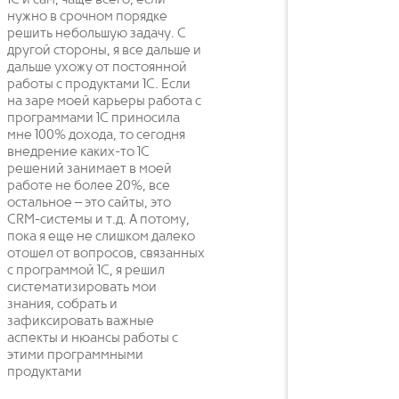
1С и сам, чаще всего, если
нужно в срочном порядке
решить небольшую задачу. С
другой стороны, я все дальше и
дальше ухожу от постоянной
работы с продуктами 1С. Если
на заре моей карьеры работа с
программами 1С приносила
мне 100% дохода, то сегодня
внедрение каких-то 1С
решений занимает в моей
работе не более 20%, все
остальное – это сайты, это
CRM-системы и т.д. А потому,
пока я еще не слишком далеко
отошел от вопросов, связанных
с программой 1С, я решил
систематизировать мои
знания, собрать и
зафиксировать важные
аспекты и нюансы работы с
этими программными
продуктами