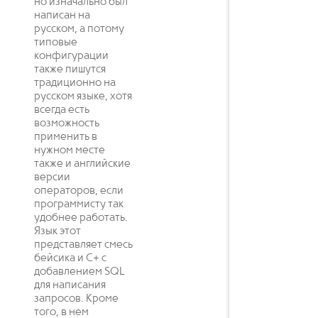
но изначально был
написан на
русском, а потому
типовые
конфигурации
также пишутся
традиционно на
русском языке, хотя
всегда есть
возможность
применить в
нужном месте
также и английские
версии
операторов, если
программисту так
удобнее работать.
Язык этот
представляет смесь
бейсика и C+ с
добавлением SQL
для написания
запросов. Кроме
того, в нем