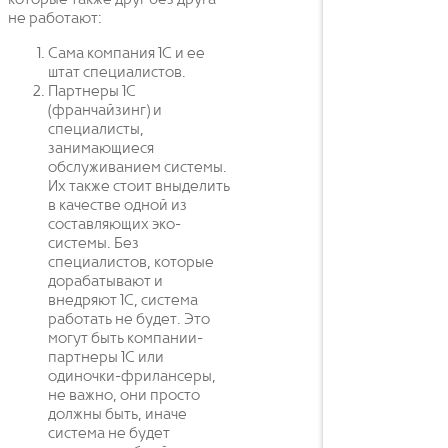
которые также друг без друга
не работают:
Сама компания 1С и ее
штат специалистов.
Партнеры 1С
(франчайзинг) и
специалисты,
занимающиеся
обслуживанием системы.
Их также стоит вныделить
в качестве одной из
составляющих эко-
системы. Без
специалистов, которые
дорабатывают и
внедряют 1С, система
работать не будет. Это
могут быть компании-
партнеры 1С или
одиночки-фрилансеры,
не важно, они просто
должны быть, иначе
система не будет