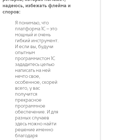
надеюсь, избежать флейма и
споров:
Я понимаю, что
платформа 1С – это
мощный и очень
гибкий инструмент.
И если вы, будучи
опытным
программистом 1С
зададитесь целью
написать на ней
нечто свое,
особенное, скорей
всего, у вас
получится
прекрасное
программное
обеспечение. И для
разных случаев
здесь можно найти
решение именно
благодаря