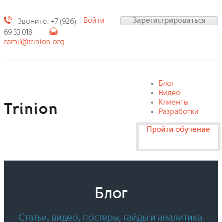
Войти
Зарегистрироваться
Звоните: +7 (926)
69 33 018
ramil@trinion.org
Блог
Видео
Клиенты
Trinion
Разработки
Пройти обучение
Блог
Статьи, видео, постеры, гайды и аналитика.