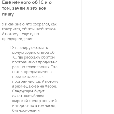
Еще немного об 1С и о
том, зачем я это все
пишу
Я и сам знаю, что собрался, как
говорится, объять необъятное.
А потому – еще одно
предупреждение:
Я планирую создать
целую серию статей об
1С, где расскажу об этом
программном продукте с
разных точек зрения. Эта
статья предназначена,
прежде всего, для
программистов. А потому
я размещаю ее на Хабре.
Следующие будут
охватывать более
широкий спектр понятий,
интересных в том числе,
бизнесменам и