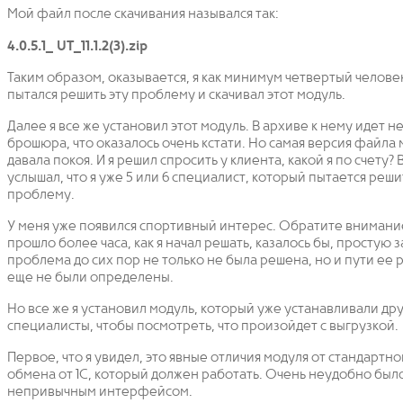
Мой файл после скачивания назывался так:
4.0.5.1_ UT_11.1.2(3).zip
Таким образом, оказывается, я как минимум четвертый челове
пытался решить эту проблему и скачивал этот модуль.
Далее я все же установил этот модуль. В архиве к нему идет 
брошюра, что оказалось очень кстати. Но самая версия файла 
давала покоя. И я решил спросить у клиента, какой я по счету? 
услышал, что я уже 5 или 6 специалист, который пытается реши
проблему.
У меня уже появился спортивный интерес. Обратите внимани
прошло более часа, как я начал решать, казалось бы, простую з
проблема до сих пор не только не была решена, но и пути ее 
еще не были определены.
Но все же я установил модуль, который уже устанавливали др
специалисты, чтобы посмотреть, что произойдет с выгрузкой.
Первое, что я увидел, это явные отличия модуля от стандартн
обмена от 1С, который должен работать. Очень неудобно было
непривычным интерфейсом.