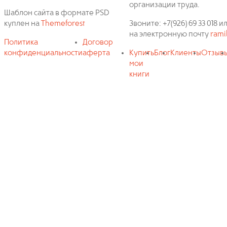
организации труда.
Шаблон сайта в формате PSD
куплен на
Themeforest
Звоните: +7(926) 69 33 018
на электронную почту
rami
Политика
Договор
конфиденциальности
аферта
Купить
Блог
Клиенты
Отзыв
мои
книги