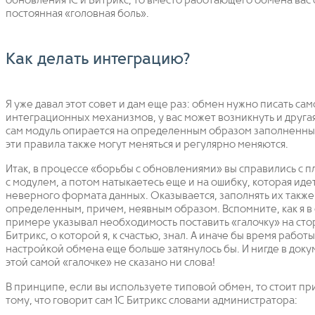
обновления 1С и Битрикс, то вместо работающего обмена вас
постоянная «головная боль».
Как делать интеграцию?
Я уже давал этот совет и дам еще раз: обмен нужно писать са
интеграционных механизмов, у вас может возникнуть и друга
сам модуль опирается на определенным образом заполненны
эти правила также могут меняться и регулярно меняются.
Итак, в процессе «борьбы с обновлениями» вы справились с 
с модулем, а потом натыкаетесь еще и на ошибку, которая идет
неверного формата данных. Оказывается, заполнять их также
определенным, причем, неявным образом. Вспомните, как я в
примере указывал необходимость поставить «галочку» на сто
Битрикс, о которой я, к счастью, знал. А иначе бы время работы
настройкой обмена еще больше затянулось бы. И нигде в док
этой самой «галочке» не сказано ни слова!
В принципе, если вы используете типовой обмен, то стоит пр
тому, что говорит сам 1С Битрикс словами администратора: