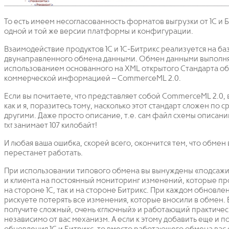
То есть имеем несогласованность форматов выгрузки от 1С и Б
одной и той же версии платформы и конфигурации.
Взаимодействие продуктов 1С и 1С-Битрикс реализуется на б
двунаправленного обмена данными. Обмен данными выполня
использованием основанного на XML открытого Стандарта о
коммерческой информацией – CommerceML 2.0.
Если вы почитаете, что представляет собой CommerceML 2.0, в
как и я, поразитесь тому, насколько этот стандарт сложен по 
другими. Даже просто описание, т.е. сам файл схемы описан
txt занимает 107 килобайт!
И любая ваша ошибка, скорей всего, окончится тем, что обмен
перестанет работать.
При использовании типового обмена вы вынуждены «подсажив
и клиента на постоянный мониторинг изменений, которые пр
на стороне 1С, так и на стороне Битрикс. При каждом обновле
рискуете потерять все изменения, которые вносили в обмен. В
получите сложный, очень «глючный» и работающий практичес
независимо от вас механизм. А если к этому добавить еще и 