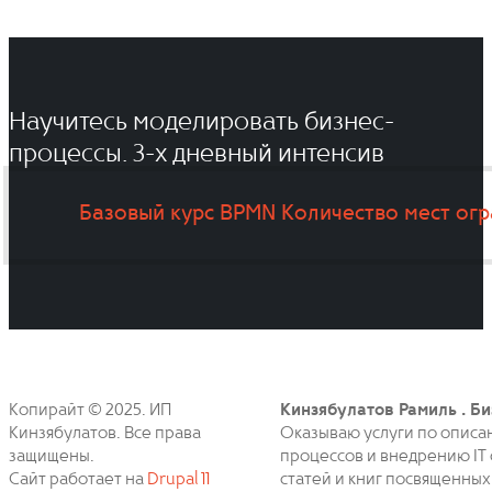
Научитесь моделировать бизнес-
процессы. 3-x дневный интенсив
Базовый курс BPMN
Количество мест ог
Копирайт © 2025. ИП
Кинзябулатов Рамиль . Би
Кинзябулатов. Все права
Оказываю услуги по описа
защищены.
процессов и внедрению IT 
Сайт работает на
Drupal 11
статей и книг посвященных