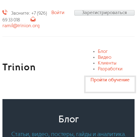
Войти
Зарегистрироваться
Звоните: +7 (926)
69 33 018
ramil@trinion.org
Блог
Видео
Клиенты
Trinion
Разработки
Пройти обучение
Блог
Статьи, видео, постеры, гайды и аналитика.