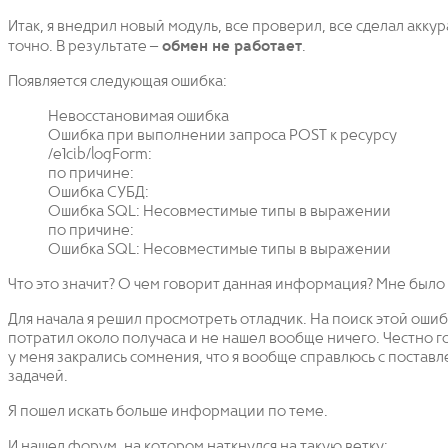
Итак, я внедрил новый модуль, все проверил, все сделал аккур
точно. В результате –
обмен не работает
.
Появляется следующая ошибка:
Невосстановимая ошибка
Ошибка при выполнении запроса POST к ресурсу
/e1cib/logForm:
по причине:
Ошибка СУБД:
Ошибка SQL: Несовместимые типы в выражении
по причине:
Ошибка SQL: Несовместимые типы в выражении
Что это значит? О чем говорит данная информация? Мне было
Для начала я решил просмотреть отладчик. На поиск этой ошиб
потратил около получаса и не нашел вообще ничего. Честно го
у меня закрались сомнения, что я вообще справлюсь с постав
задачей.
Я пошел искать больше информации по теме.
И нашел форум, на котором наткнулся на такую ветку: