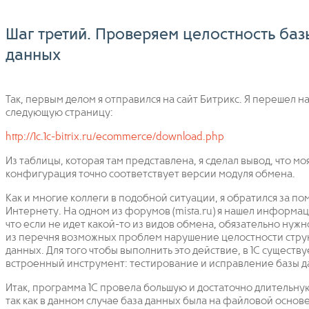
Шаг третий. Проверяем целостность баз
данных
Так, первым делом я отправился на сайт Битрикс. Я перешел н
следующую страницу:
http://1c.1c-bitrix.ru/ecommerce/download.php
Из таблицы, которая там представлена, я сделал вывод, что мо
конфигурация точно соответствует версии модуля обмена.
Как и многие коллеги в подобной ситуации, я обратился за по
Интернету. На одном из форумов (mista.ru) я нашел информац
что если не идет какой-то из видов обмена, обязательно нужн
из перечня возможных проблем нарушение целостности стру
данных. Для того чтобы выполнить это действие, в 1С существу
встроенный инструмент: тестирование и исправление базы д
Итак, программа 1С провела большую и достаточно длительну
так как в данном случае база данных была на файловой основ