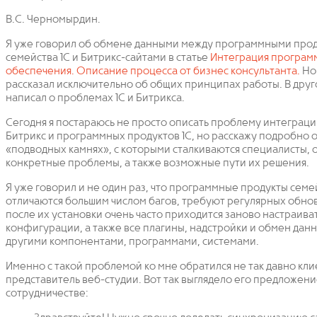
В.С. Черномырдин.
Я уже говорил об обмене данными между программными про
семейства 1С и Битрикс-сайтами в статье
Интеграция програм
обеспечения. Описание процесса от бизнес консультанта.
Но 
рассказал исключительно об общих принципах работы. В дру
написал о проблемах 1С и Битрикса.
Сегодня я постараюсь не просто описать проблему интеграци
Битрикс и программных продуктов 1С, но расскажу подробно 
«подводных камнях», с которыми сталкиваются специалисты, 
конкретные проблемы, а также возможные пути их решения.
Я уже говорил и не один раз, что программные продукты семе
отличаются большим числом багов, требуют регулярных обно
после их установки очень часто приходится заново настраива
конфигурации, а также все плагины, надстройки и обмен дан
другими компонентами, программами, системами.
Именно с такой проблемой ко мне обратился не так давно кли
представитель веб-студии. Вот так выглядело его предложени
сотрудничестве: