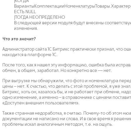
|КОГДА
ВариантыКомплектацииНоменклатурыТовары.Характер
ЕСТЬ NULL
|ТОГДА НЕОПРЕДЕЛЕНО
В следующей версии модуля будут внесены соответств
изменения.
Что это значит?
Администратор сайта 1С Битрикс практически признал, что ош
находится в платформе 1С.
После того, как я нашел эту информацию, ошибка была исправ
обмен, в общем, заработал. Но конкретно все — нет.
При выгрузке мы обнаружили, что фото и номенклатура перед
цены – нет. К счастью, что делать с этой проблемой, я уже зна
Битрикс, хоть он, казалось бы, и не работает при обмене, над
одно изменение, а именно – в справочнике с ценами поставит
«Доступен внешним пользователям».
Также странная недоработка, я считаю. Почему-то об этом нюа
документации не написано ни слова. И в свое время я решени
проблемы искал аналогичным методом, т.е. на ощупь.