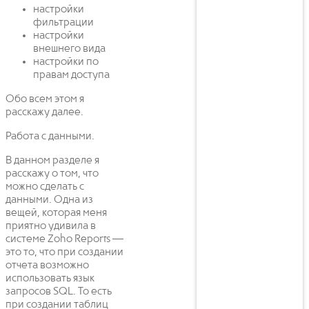
настройки
фильтрации
настройки
внешнего вида
настройки по
правам доступа
Обо всем этом я
расскажу далее.
Работа с данными.
В данном разделе я
расскажу о том, что
можно сделать с
данными. Одна из
вещей, которая меня
приятно удивила в
системе Zoho Reports —
это то, что при создании
отчета возможно
использовать язык
запросов SQL. То есть
при создании таблиц