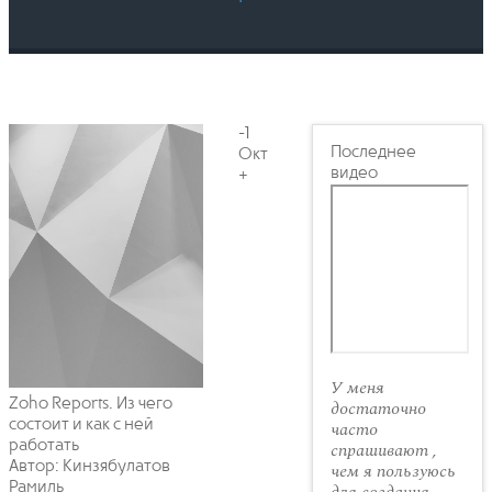
-1
Последнее
Окт
видео
+
У меня
Zoho Reports. Из чего
достаточно
состоит и как с ней
часто
работать
спрашивают ,
Автор: Кинзябулатов
чем я пользуюсь
Рамиль