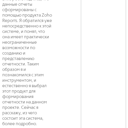
данные отчеты
сформированы с
помощью продукта Zoho
Reports. Я обратился уже
непосредственно к этой
системе, и понял, что
она имеет практически
неограниченные
возможности по
созданию и
представлению
отчетности. Таким
образом я и
познакомился с этим
инструментом, и
естественно я выбрал
этот продукт для
формирования
отчетности на данном
проекте. Сейчас я
расскажу, из чего
состоит эта система,
более подробно.