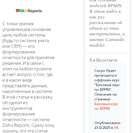
для создания
моделей BPMN.
В этом видео я
как раз
рассказываю об
С точки зрения
одном из этих
управленцев основная
инструментов, а
цель любой системы
именно Camundo
(будь то система учета
modeler.
или CRM) — это
формирование
отчетности для принятия
Я в Вконтакте
решения. И в связи с
этим на любом проекте
Скоро будет
встает вопрос о том, где
проводиться
и в каком виде
оффлайн курс
"Базовый курс
представлять данные,
по BPMN".
накопленные в системе.
Описание на
В этой статье я расскажу
странице
об одном из
Базовый курс
инструментов
по BPMN
формирования
отчетности — системе
Опубликовано
Zoho Reports. Сразу хочу
23.12.2025 в
VK
сказать, что эта статья