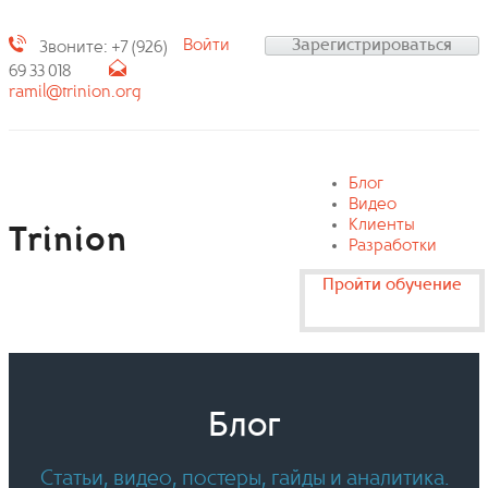
Войти
Зарегистрироваться
Звоните: +7 (926)
69 33 018
ramil@trinion.org
Блог
Видео
Клиенты
Trinion
Разработки
Пройти обучение
Блог
Статьи, видео, постеры, гайды и аналитика.