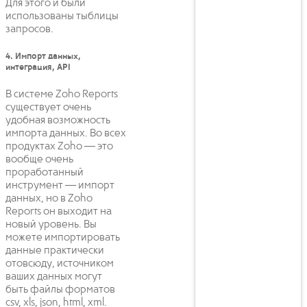
Для этого и были
использованы тыблицы
запросов.
4. Импорт данных,
интеграция, API
В системе Zoho Reports
cуществует очень
удобная возможность
импорта данных. Во всех
продуктах Zoho — это
вообще очень
проработанный
инструмент — импорт
данных, но в Zoho
Reports он выходит на
новый уровень. Вы
можете импортировать
данные практически
отовсюду, источником
ваших данных могут
быть файлы форматов
csv, xls, json, html, xml.