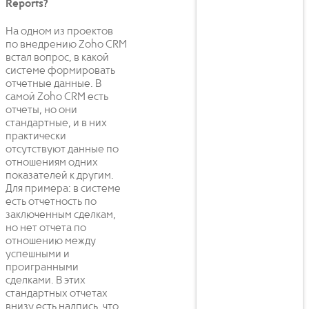
Reports?
На одном из проектов
по внедрению Zoho CRM
встал вопрос, в какой
системе формировать
отчетные данные. В
самой Zoho CRM есть
отчеты, но они
стандартные, и в них
практически
отсутствуют данные по
отношениям одних
показателей к другим.
Для примера: в системе
есть отчетность по
заключенным сделкам,
но нет отчета по
отношению между
успешными и
проигранными
сделками. В этих
стандартных отчетах
внизу есть надпись, что