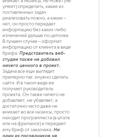
вникает в нюансы, не может (не
умеет) определить, какие из
поставленных задач
реализовать можно, а какие –
нет, он просто передает
информацию без каких-либо
изменений дальше по цепочке.
В лучшем случае – оформит
информацию от клиента в виде
брифа.
Представитель веб-
студии также не добавил
ничего ценного в проект.
Задача все еще выглядит
примерно так: «нужно сделать
сайт». И в таком виде ее
получает руководитель
проекта. Он также ничего не
добавляет, не убавляет, а
достаточно часто даже не
вникает во все нюансы, просто
находит программиста (в штате
или на фрилансе) и передает
ему бриф от заказчика.
Ни
один из посредников не