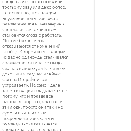
средства уже по второму или
третьему разу или даже более.
Естественно, что с каждой
неудачной попыткой растет
разочарование и недоверие к
специалистам, с клиентом
становится сложно работать.
Многие бизнесмены
отказываются от изменений
вообще. Скорей всего, каждый
из вас не единожды сталкивался
с заявлениями типа: «а мы до
сих пор используем 1С.7 и всем
довольны», «а у нас и сейчас
сайт на Drupal 6, и все
устраивает». На самом деле,
такая ситуация складывается не
потому, что и правда все
настолько хорошо, как говорят
эти люди, просто они так и не
сумели выйти из этой
посреднической схемы и
руководство отказывается
снова вкладывать средства в