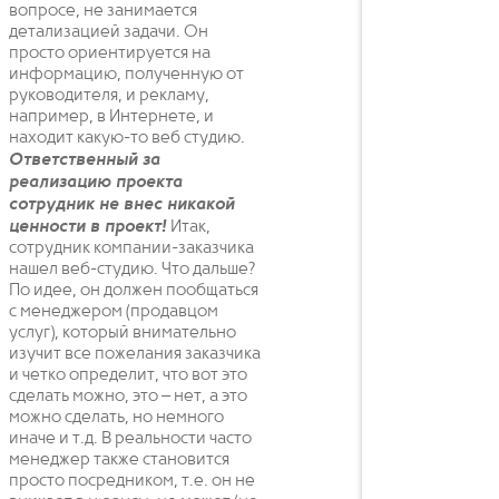
вопросе, не занимается
детализацией задачи. Он
просто ориентируется на
информацию, полученную от
руководителя, и рекламу,
например, в Интернете, и
находит какую-то веб студию.
Ответственный за
реализацию проекта
сотрудник не внес никакой
ценности в проект!
Итак,
сотрудник компании-заказчика
нашел веб-студию. Что дальше?
По идее, он должен пообщаться
с менеджером (продавцом
услуг), который внимательно
изучит все пожелания заказчика
и четко определит, что вот это
сделать можно, это – нет, а это
можно сделать, но немного
иначе и т.д. В реальности часто
менеджер также становится
просто посредником, т.е. он не