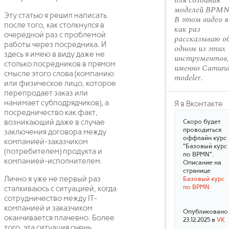
для создания
моделей BPMN
Эту статью я решил написать
В этом видео я
после того, как столкнулся в
как раз
очередной раз с проблемой
рассказываю о
работы через посредника. И
одном из этих
здесь я имею в виду даже не
инструментов,
столько посредников в прямом
именно Camun
смысле этого слова (компанию
modeler.
или физическое лицо, которое
перепродает заказ или
нанимает субподрядчиков), а
Я в Вконтакте
посредничество как факт,
возникающий даже в случае
Скоро будет
проводиться
заключения договора между
оффлайн курс
компанией-заказчиком
"Базовый курс
(потребителем) продукта и
по BPMN".
компанией-исполнителем.
Описание на
странице
Лично я уже не первый раз
Базовый курс
по BPMN
сталкиваюсь с ситуацией, когда
сотрудничество между IT-
компанией и заказчиком
Опубликовано
оканчивается плачевно. Более
23.12.2025 в
VK
того, эта ситуация очень