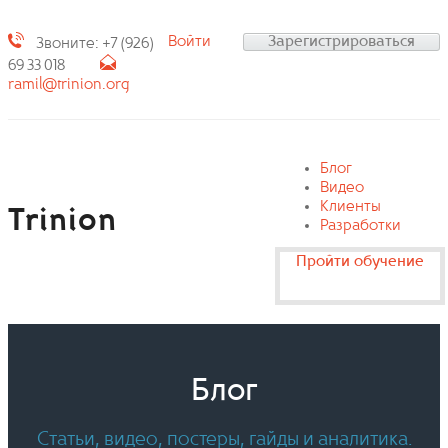
Войти
Зарегистрироваться
Звоните: +7 (926)
69 33 018
ramil@trinion.org
Блог
Видео
Клиенты
Trinion
Разработки
Пройти обучение
Блог
Статьи, видео, постеры, гайды и аналитика.