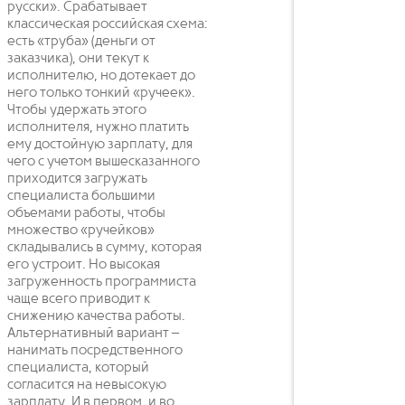
русски». Срабатывает
классическая российская схема:
есть «труба» (деньги от
заказчика), они текут к
исполнителю, но дотекает до
него только тонкий «ручеек».
Чтобы удержать этого
исполнителя, нужно платить
ему достойную зарплату, для
чего с учетом вышесказанного
приходится загружать
специалиста большими
объемами работы, чтобы
множество «ручейков»
складывались в сумму, которая
его устроит. Но высокая
загруженность программиста
чаще всего приводит к
снижению качества работы.
Альтернативный вариант –
нанимать посредственного
специалиста, который
согласится на невысокую
зарплату. И в первом, и во