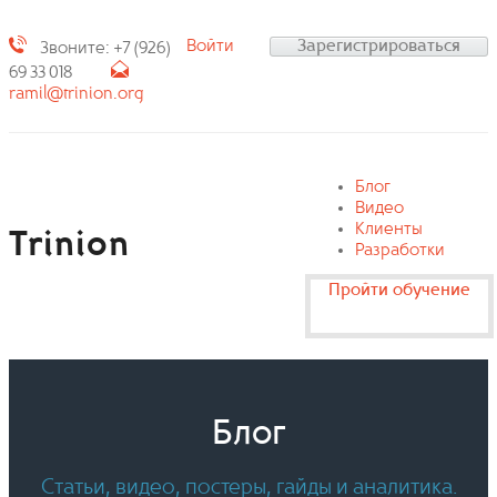
Войти
Зарегистрироваться
Звоните: +7 (926)
69 33 018
ramil@trinion.org
Блог
Видео
Клиенты
Trinion
Разработки
Пройти обучение
Блог
Статьи, видео, постеры, гайды и аналитика.