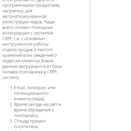
интегрировать с другими
программными продуктами,
например, для
автоматизированной
регистрации лидов. Чаще
всего онлайн-помощник
интегрируют с системой
CRM, т.е. с основным
инструментом работы
отдела продаж и местом
хранения всех сведений о
лидах ии клиентах.Какие
данные выгружаются из базы
онлайн-помощника в CRM-
систему:
Email, телефон, имя
потенциального
клиента (лида);
Время захода на сайт и
время обращения к
помощнику;
Откуда пришел
посетитель;