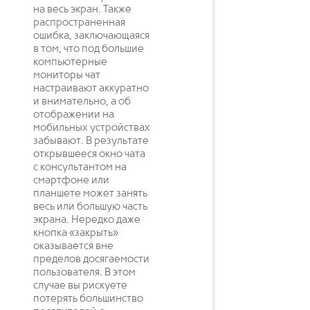
на весь экран. Также
распространенная
ошибка, заключающаяся
в том, что под большие
компьютерные
мониторы чат
настраивают аккуратно
и внимательно, а об
отображении на
мобильных устройствах
забывают. В результате
открывшееся окно чата
с консультантом на
смартфоне или
планшете может занять
весь или большую часть
экрана. Нередко даже
кнопка «закрыть»
оказывается вне
пределов досягаемости
пользователя. В этом
случае вы рискуете
потерять большинство