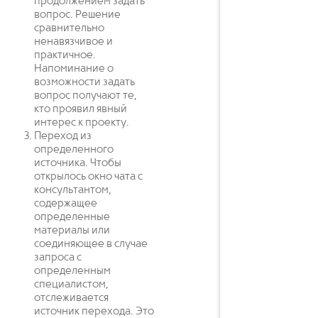
продолжением задать
вопрос. Решение
сравнительно
ненавязчивое и
практичное.
Напоминание о
возможности задать
вопрос получают те,
кто проявил явный
интерес к проекту.
Переход из
определенного
источника. Чтобы
открылось окно чата с
консультантом,
содержащее
определенные
материалы или
соединяющее в случае
запроса с
определенным
специалистом,
отслеживается
источник перехода. Это