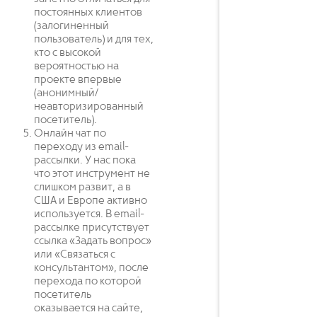
постоянных клиентов
(залогиненный
пользователь) и для тех,
кто с высокой
вероятностью на
проекте впервые
(анонимный/
неавторизированный
посетитель).
Онлайн чат по
переходу из email-
рассылки. У нас пока
что этот инструмент не
слишком развит, а в
США и Европе активно
используется. В email-
рассылке присутствует
ссылка «Задать вопрос»
или «Связаться с
консультантом», после
перехода по которой
посетитель
оказывается на сайте,