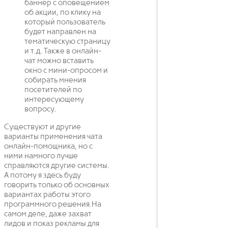
баннер с оповещением
об акции, по клику на
который пользователь
будет направлен на
тематическую страницу
и т.д. Также в онлайн-
чат можно вставить
окно с мини-опросом и
собирать мнения
посетителей по
интересующему
вопросу.
Существуют и другие
варианты применения чата
онлайн-помощника, но с
ними намного лучше
справляются другие системы.
А потому я здесь буду
говорить только об основных
вариантах работы этого
программного решения.На
самом деле, даже захват
лидов и показ рекламы для