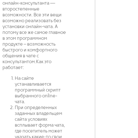
онлайн-консультанта —
второстепенные
возможности. Все эти вещи
возможно реализовать без
установки онлайн-чата. А
потому все же самое главное
в этом программном
продукте – возможность
быстрого и комфортного
общения в чате с
консультантом.Как это
работает:
На сайте
устанавливается
программный скрипт
выбранного online-
чата.
При определенных
заданных владельцем
сайта условиях
всплывает форма чата,
где посетитель может
указать какие-то свои