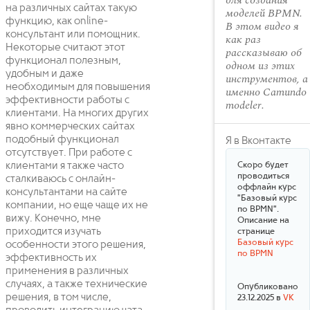
для создания
на различных сайтах такую
моделей BPMN.
функцию, как online-
В этом видео я
консультант или помощник.
как раз
Некоторые считают этот
рассказываю об
функционал полезным,
одном из этих
удобным и даже
инструментов, а
необходимым для повышения
именно Camundo
эффективности работы с
modeler.
клиентами. На многих других
явно коммерческих сайтах
подобный функционал
Я в Вконтакте
отсутствует. При работе с
клиентами я также часто
Скоро будет
проводиться
сталкиваюсь с онлайн-
оффлайн курс
консультантами на сайте
"Базовый курс
компании, но еще чаще их не
по BPMN".
вижу. Конечно, мне
Описание на
приходится изучать
странице
Базовый курс
особенности этого решения,
по BPMN
эффективность их
применения в различных
случаях, а также технические
Опубликовано
решения, в том числе,
23.12.2025 в
VK