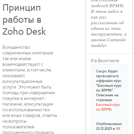
для создания
моделей BPMN.
Принцип
В этом видео я
как раз
работы в
рассказываю об
одном из этих
Zoho Desk
инструментов, а
именно Camundo
modeler.
Большинство
современных компаний
так или иначе
Я в Вконтакте
взаимодействуют с
клиентами, в том числе,
Скоро будет
оказывают
проводиться
оффлайн курс
консультационные
"Базовый курс
услуги. Это может быть
по BPMN".
помощь при совершении
Описание на
покупки в интернет-
странице
магазине, консультации
Базовый курс
по использованию тех
по BPMN
или иных товаров, ответы
на вопросы
Опубликовано
пользователей
23.12.2025 в
VK
программного продукта,