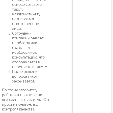
основе создается
тикет.
Каждому тикету
назначается
ответственное
лицо.
Сотрудник
компании решает
проблему или
оказывает
необходимую
консультацию, что
отображается в
переписке в тикете.
После решения
вопроса тикет
закрывается.
По этому алгоритму
работают практически
все хелпдеск-системы. Он
прост и понятен, а для
контроля качества