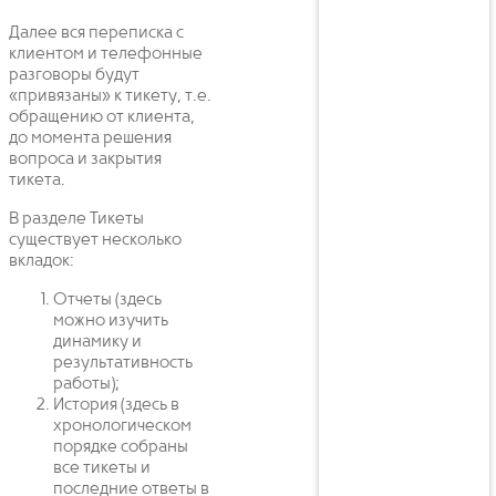
Далее вся переписка с
клиентом и телефонные
разговоры будут
«привязаны» к тикету, т.е.
обращению от клиента,
до момента решения
вопроса и закрытия
тикета.
В разделе Тикеты
существует несколько
вкладок:
Отчеты (здесь
можно изучить
динамику и
результативность
работы);
История (здесь в
хронологическом
порядке собраны
все тикеты и
последние ответы в