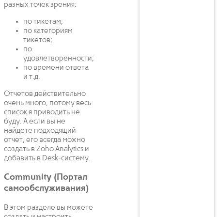
разных точек зрения:
по тикетам;
по категориям
тикетов;
по
удовлетворенности;
по времени ответа
и т.д.
Отчетов действительно
очень много, потому весь
список я приводить не
буду. А если вы не
найдете подходящий
отчет, его всегда можно
создать в Zoho Analytics и
добавить в Desk-систему.
Community (Портал
самообслуживания)
В этом разделе вы можете