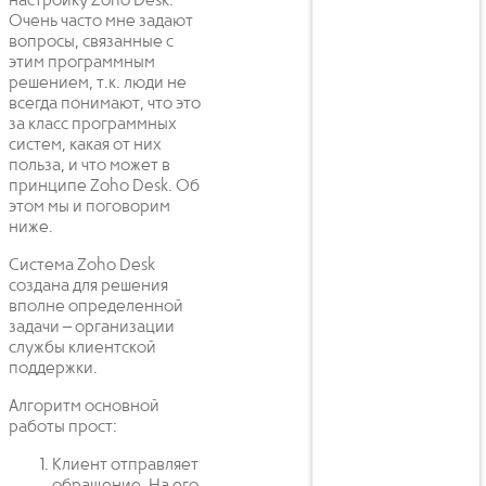
настройку Zoho Desk.
Очень часто мне задают
вопросы, связанные с
этим программным
решением, т.к. люди не
всегда понимают, что это
за класс программных
систем, какая от них
польза, и что может в
принципе Zoho Desk. Об
этом мы и поговорим
ниже.
Система Zoho Desk
создана для решения
вполне определенной
задачи – организации
службы клиентской
поддержки.
Алгоритм основной
работы прост:
Клиент отправляет
обращение. На его