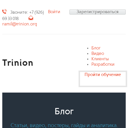
Войти
Зарегистрироваться
Звоните: +7 (926)
69 33 018
ramil@trinion.org
Блог
Видео
Клиенты
Trinion
Разработки
Пройти обучение
Блог
Статьи, видео, постеры, гайды и аналитика.