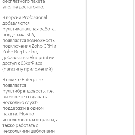
бесплатного пакета
вполне достаточно.
В версии Professional
добавляются
мультиканальная работа,
поддержка SLA,
появляется возможность
подключения Zoho CRM и
Zoho BugTracker,
добавляется Blueprint ии
доступ к 03ketPlace
(магазину приложений).
В пакете Enterprise
появляется
мультибрендовость, т.е.
вы можете создавать
несколько служб
поддержки в одном
пакете. Можно
использовать контракты, а
также работать с
несколькими шаблонами