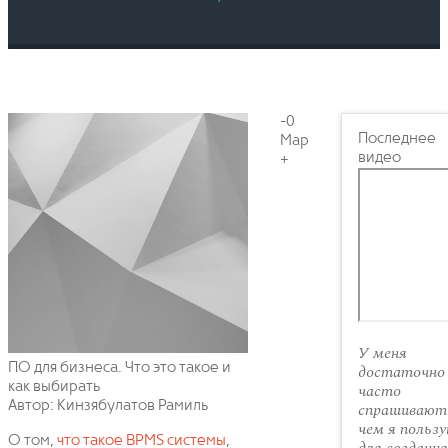
-0
Последнее
Мар
видео
+
У меня
ПО для бизнеса. Что это такое и
достаточно
как выбирать
часто
Автор: Кинзябулатов Рамиль
спрашивают 
чем я польз
О том,
что такое BPMS системы
,