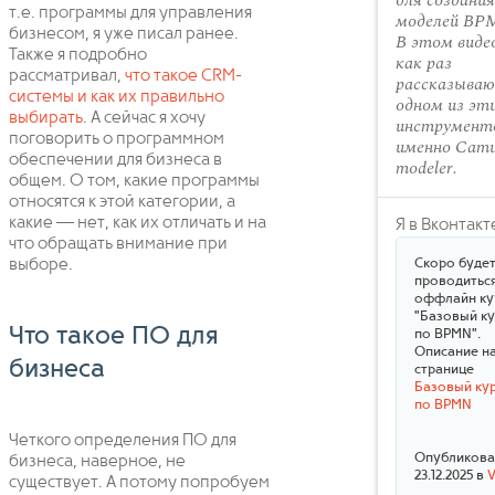
для создания
т.е. программы для управления
моделей BP
бизнесом, я уже писал ранее.
В этом виде
Также я подробно
как раз
рассматривал,
что такое CRM-
рассказываю
системы и как их правильно
одном из эт
выбирать
. А сейчас я хочу
инструменто
поговорить о программном
именно Cam
обеспечении для бизнеса в
modeler.
общем. О том, какие программы
относятся к этой категории, а
какие — нет, как их отличать и на
Я в Вконтакт
что обращать внимание при
выборе.
Скоро буде
проводитьс
оффлайн ку
"Базовый ку
Что такое ПО для
по BPMN".
Описание н
бизнеса
странице
Базовый ку
по BPMN
Четкого определения ПО для
Опубликов
бизнеса, наверное, не
23.12.2025 в
существует. А потому попробуем