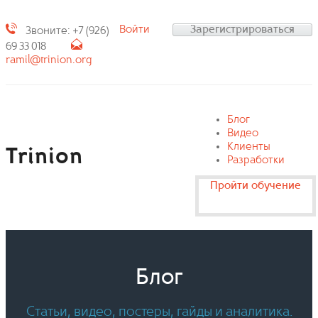
Войти
Зарегистрироваться
Звоните: +7 (926)
69 33 018
ramil@trinion.org
Блог
Видео
Клиенты
Trinion
Разработки
Пройти обучение
Блог
Статьи, видео, постеры, гайды и аналитика.