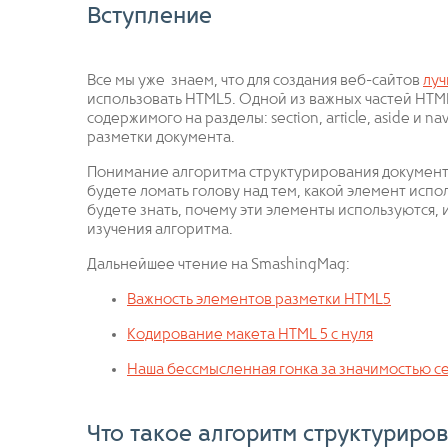
Вступление
Все мы уже знаем, что для создания веб-сайтов
луч
использовать HTML5. Одной из важных частей HTML
содержимого на разделы: section, article, aside и
разметки документа.
Понимание алгоритма структурирования документа 
будете ломать голову над тем, какой элемент использ
будете знать, почему эти элементы используются,
изучения алгоритма.
Дальнейшее чтение на SmashingMag:
Важность элементов разметки HTML5
Кодирование макета HTML 5 с нуля
Наша бессмысленная гонка за значимостью с
Что такое алгоритм структуриро