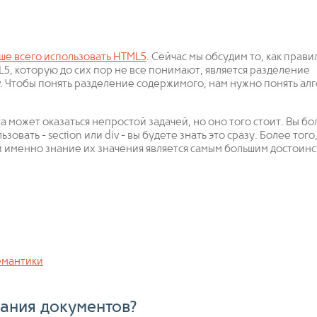
ше всего использовать HTML5
. Сейчас мы обсудим то, как прави
5, которую до сих пор не все понимают, является разделение
 nav. Чтобы понять разделение содержимого, нам нужно понять ал
может оказаться непростой задачей, но оно того стоит. Вы бо
овать - section или div - вы будете знать это сразу. Более того
 и именно знание их значения является самым большим достоин
емантики
вания документов?