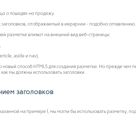
ца о лошадях на продажу.
ок заголовков, отображаемый в иерархии - подобно оглавлению.
ашей разметке влияют на внешний вид веб-страницы:
,
article, aside и nav).
о новый способ HTML5 для создания разметки. Но прежде чем 
, как мы должны использовать заголовки.
нием заголовков
оказанной на примере 1, мы могли бы использовать разметку, п