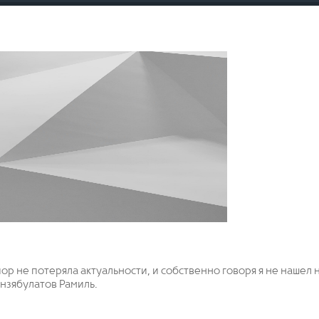
 пор не потеряла актуальности, и собственно говоря я не нашел 
инзябулатов Рамиль.