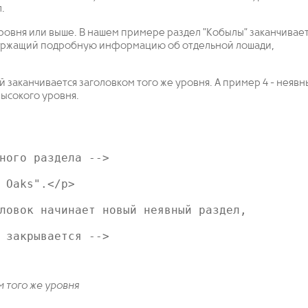
.
ровня или выше. В нашем примере раздел "Кобылы" заканчивае
одержащий подробную информацию об отдельной лошади,
 заканчивается заголовком того же уровня. А пример 4 - неяв
высокого уровня.
ного раздела -->

 Oaks".</p>

ловок начинает новый неявный раздел,

 закрывается -->

 того же уровня