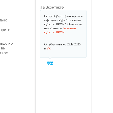
Я в Вконтакте
Скоро будет проводиться
льно
оффлайн курс "Базовый
курс по BPMN". Описание
на странице
Базовый
горитм
курс по BPMN
льше не
Опубликовано 23.12.2025
, вы
в
VK
ством