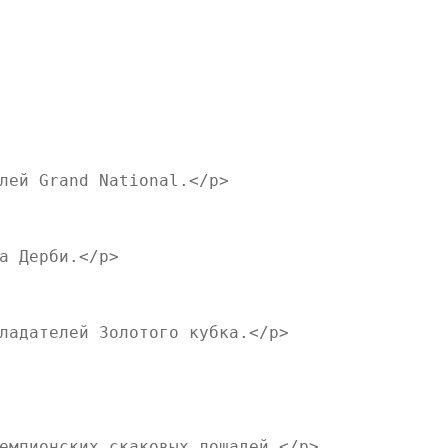
лей Grand National.</p>

а Дерби.</p>

ладателей Золотого кубка.</p>

емпионских скаковых лошадей.</p>
