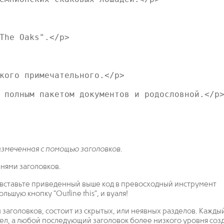
The Oaks".</p>

кого примечательного.</p>

 полным пакетом документов и родословной.</p>
азмеченная с помощью заголовков.
внями заголовков.
и вставьте приведенный выше код в превосходный инструмент
шую кнопку "Outline this", и вуаля!
 заголовков, состоит из скрытых, или неявных разделов. Кажды
ел, а любой последующий заголовок более низкого уровня соз