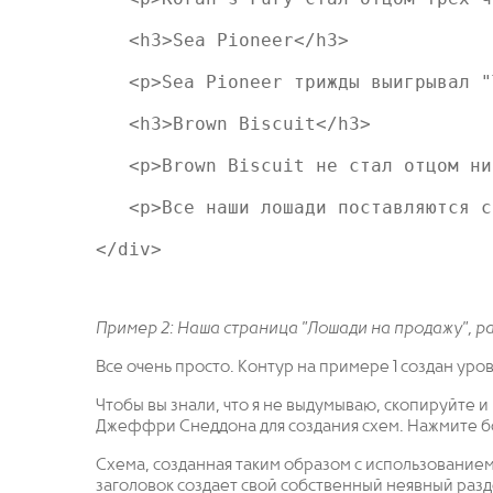
   <h3>Sea Pioneer</h3>

   <p>Sea Pioneer трижды выигрывал "
   <h3>Brown Biscuit</h3>

   <p>Brown Biscuit не стал отцом ни
   <p>Все наши лошади поставляются с
</div>

Пример 2: Наша страница "Лошади на продажу", р
Все очень просто. Контур на примере 1 создан уро
Чтобы вы знали, что я не выдумываю, скопируйте 
Джеффри Снеддона для создания схем. Нажмите боль
Схема, созданная таким образом с использованием
заголовок создает свой собственный неявный разд