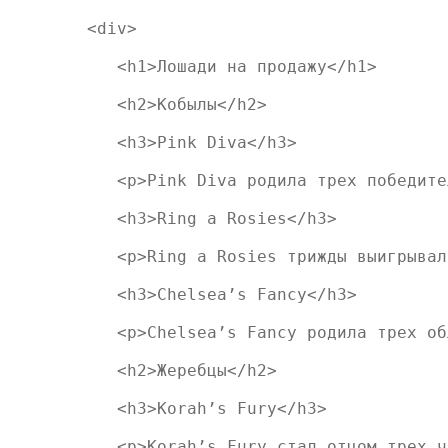
<div>             

   <h1>Лошади на продажу</h1>

   <h2>Кобылы</h2>

   <h3>Pink Diva</h3>

   <p>Pink Diva родила трех победите
   <h3>Ring a Rosies</h3>

   <p>Ring a Rosies трижды выигрывал
   <h3>Chelsea’s Fancy</h3>

   <p>Chelsea’s Fancy родила трех об
   <h2>Жеребцы</h2>

   <h3>Korah’s Fury</h3>

   <p>Korah’s Fury стал отцом трех ч