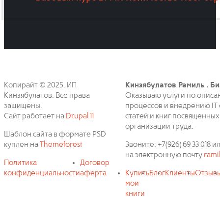
Копирайт © 2025. ИП
Кинзябулатов Рамиль . Би
Кинзябулатов. Все права
Оказываю услуги по описа
защищены.
процессов и внедрению IT 
Сайт работает на
Drupal 11
статей и книг посвященных
организации труда.
Шаблон сайта в формате PSD
куплен на
Themeforest
Звоните: +7(926) 69 33 018
на электронную почту
rami
Политика
Договор
конфиденциальности
аферта
Купить
Блог
Клиенты
Отзыв
мои
книги