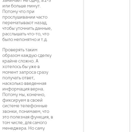
занимает не одну, а 2-3
или больше минут.
Потому что при
прослушивании часто
перематывают назад,
чтобы уточнить данные,
расслышать что-то, что
было непонятно и т.д.
Проверять таким
образом каждую сделку
крайне сложно. А
хотелось бы уже в
момент запроса сразу
получать ответ,
насколько введенная
информация верна.
Потому мы, конечно,
фиксируем в своей
системе телефонные
звонки, понимаем, что
это полезная функция, в
том числе, для самого
менеджера. Но саму