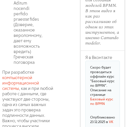
для создания
Aditum
моделей BPMN.
nocendi
В этом видео я
perfido
как раз
praestat fides
рассказываю об
(Доверие,
одном из этих
оказанное
инструментов, а
вероломному,
именно Camundo
дает ему
modeler.
возможность
вредить)
Греческая
Я в Вконтакте
поговорка
Скоро будет
При разработке
проводиться
оффлайн курс
компьютерной
"Базовый курс
информационной
по BPMN".
системы
, как и при любой
Описание на
работе с данными, где
странице
участвуют две стороны,
Базовый курс
по BPMN
одна из самых важных
задач это проверка
подлинности данных.
Опубликовано
Важно, чтобы участники
23.12.2025 в
VK
процесса вносили