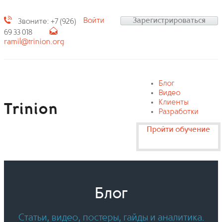
Войти
Зарегистрироваться
Звоните: +7 (926)
69 33 018
ramil@trinion.org
Блог
Видео
Клиенты
Trinion
Разработки
Пройти обучение
Блог
Статьи, видео, постеры, гайды и аналитика.