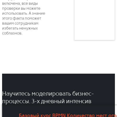
включена, все виды
проверки вы можете
использовать. А знание
этого факта поможет
вашим сотрудникам
избегать ненужных
соблазнов.
Научитесь моделировать бизнес-
процессы. 3-x дневный интенсив
Базовый курс BPMN
Количество мест ог