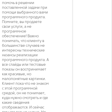
помочь в решении
поставленной задачи при
помощи выбранного вами
программного продукта.
Помните, вы продаете
свои услуги, а не
программное
обеспечение! Важно
понимать, что клиенту в
большинстве случаев не
интересны технические
нюансы реализации
программного продукта. А
все слайды или тестовые
показы он воспринимает
как красивые, но
малопонятные картинки.
Клиент пока что не знаком
с этой программной
средой, он не понимает,
куда нужно смотреть и где
какие сведения
отображаются. И сейчас