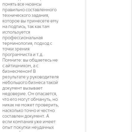
понять все нюансы
правильно составленного
технического задания,
которое вы принесете ему
на подпись, так как там
используется
профессиональная
терминология, подход с
точки зрения
программиста и т.д.
Помните: вы общаетесь не
с айтишником, а с
бизнесменом! В
результате у руководителя
небольшого бизнеса такой
документ вызывает
недоверие. Он опасается,
что его могут обмануть, но
никак не может проверить,
насколько точно и честно
составлен документ. А
если компания уже имеет
опыт покупки неудачных