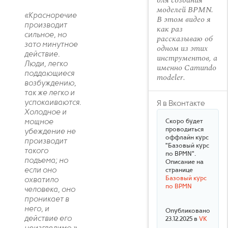
для создания
моделей BPMN.
«Красноречие
В этом видео я
производит
как раз
сильное, но
рассказываю об
зато минутное
одном из этих
действие.
инструментов, а
Люди, легко
именно Camundo
поддающиеся
modeler.
возбуждению,
так же легко и
успокаиваются.
Я в Вконтакте
Холодное и
мощное
Скоро будет
проводиться
убеждение не
оффлайн курс
производит
"Базовый курс
такого
по BPMN".
подъема; но
Описание на
если оно
странице
Базовый курс
охватило
по BPMN
человека, оно
проникает в
него, и
Опубликовано
действие его
23.12.2025 в
VK