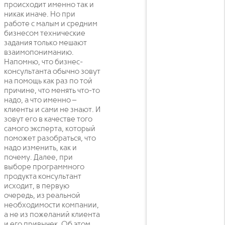
происходит именно так и
никак иначе. Но при
работе с малым и средним
бизнесом технические
задания только мешают
взаимопониманию.
Напомню, что бизнес-
консультанта обычно зовут
на помощь как раз по той
причине, что менять что-то
надо, а что именно –
клиенты и сами не знают. И
зовут его в качестве того
самого эксперта, который
поможет разобраться, что
надо изменить, как и
почему. Далее, при
выборе программного
продукта консультант
исходит, в первую
очередь, из реальной
необходимости компании,
а не из пожеланий клиента
и его привычек. Об этом