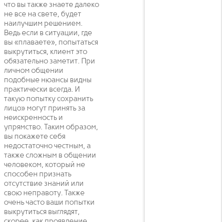
что вы также знаете далеко
не все на свете, будет
наилучшим решением.
Ведь если в ситуации, где
вы «плаваете», попытаться
выкрутиться, клиент это
обязательно заметит. При
личном общении
подобные нюансы видны
практически всегда. И
такую попытку сохранить
лицо» могут принять за
неискренность и
упрямство. Таким образом,
вы покажете себя
недостаточно честным, а
также сложным в общении
человеком, который не
способен признать
отсутствие знаний или
свою неправоту. Также
очень часто ваши попытки
выкрутиться выглядят,
скорее, как проявление