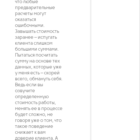
что любые
предварительные
расчеты могут
оказаться
ошибочными.
Завышать стоимость
заранее – испугать
клиента слишком
большими суммами.
Пытаться посчитать
сумму на основе тех
данных, которые уже
у меня есть – скорей
всего, обмануть себя.
Ведь если вы
озвучите
определенную
стоимость работы,
менять ее в процессе
будет сложно, не
говоря уже о том, что
такое поведение
снижает к вам
доверие клиента. А