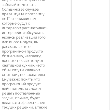
ему это все не нужно. Не
забывайте, что вы в
большинстве случаев
презентуете программу
не IT-специалистам,
которые будут с
интересом рассматривать
интерфейс и обсуждать
нюансы реализации того
или иного модуля, вы
рассказываете о
программном продукте
бизнесмену, человеку,
достаточно далекому от
«айтишной кухни», часто
обычному не слишком
опытному пользователю.
Ему важно понять, что
программный продукт
действительно сможет
решать поставленные
задачи, причем, будет
делать это эффективнее
текущих решений, а также