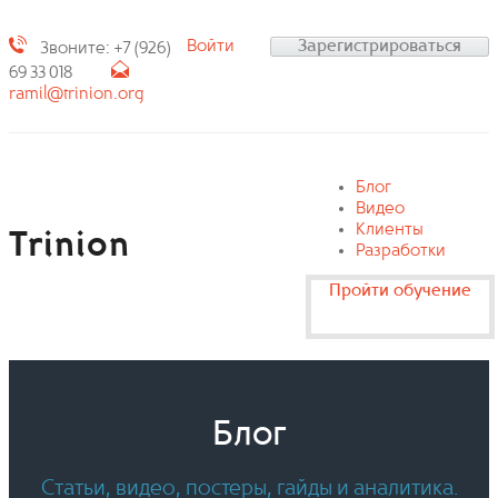
Войти
Зарегистрироваться
Звоните: +7 (926)
69 33 018
ramil@trinion.org
Блог
Видео
Клиенты
Trinion
Разработки
Пройти обучение
Блог
Статьи, видео, постеры, гайды и аналитика.