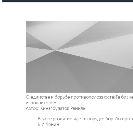
О единстве и борьбе противоположностей̆ в бизне
исполнителем
Автор: Кинзябулатов Рамиль
Всякое развитие идет в порядке борьбы про
В.И Ленин