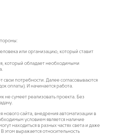
стороны:
 человека или организацию, который ставит
ия, который обладает необходимыми
а.
ет свои потребности. Далее согласовываются
док оплаты). И начинается работа.
ик не сумеет реализовать проекта. Без
адачу.
ния нового сайта, внедрения автоматизации в
еобходимым условием является наличие
огут находиться в разных частях света и даже
. В этом выражается относительность