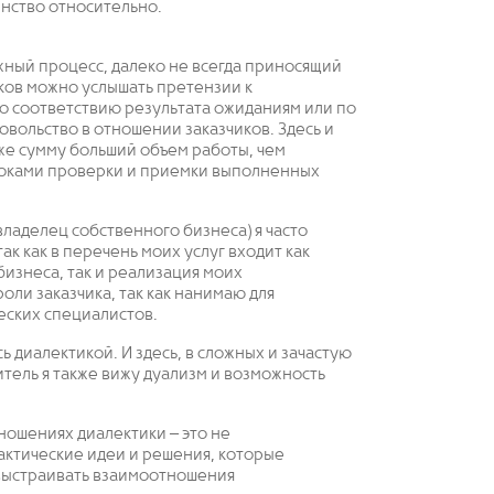
нство относительно.
жный процесс, далеко не всегда приносящий
ков можно услышать претензии к
по соответствию результата ожиданиям или по
вольство в отношении заказчиков. Здесь и
же сумму больший объем работы, чем
роками проверки и приемки выполненных
владелец собственного бизнеса) я часто
ак как в перечень моих услуг входит как
изнеса, так и реализация моих
ли заказчика, так как нанимаю для
еских специалистов.
ь диалектикой. И здесь, в сложных и зачастую
ель я также вижу дуализм и возможность
ношениях диалектики – это не
ктические идеи и решения, которые
выстраивать взаимоотношения