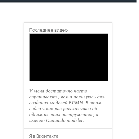
Последнее видео
У меня достаточно часто
спрашивают , чем я пользуюсь для
создания моделей BPMN. В этом
видео я как раз рассказываю об
одном из этих инструментов, а
именно Camundo modeler.
Я в Вконтакте