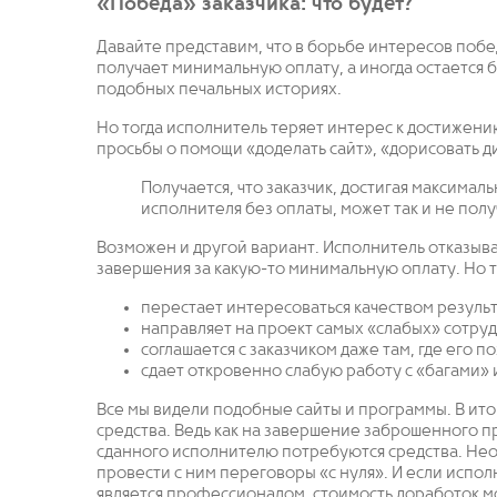
«Победа» заказчика: что будет?
Давайте представим, что в борьбе интересов побед
получает минимальную оплату, а иногда остается 
подобных печальных историях.
Но тогда исполнитель теряет интерес к достижени
просьбы о помощи «доделать сайт», «дорисовать ди
Получается, что заказчик, достигая максималь
исполнителя без оплаты, может так и не пол
Возможен и другой вариант. Исполнитель отказывае
завершения за какую-то минимальную оплату. Но т
перестает интересоваться качеством результ
направляет на проект самых «слабых» сотру
соглашается с заказчиком даже там, где его 
сдает откровенно слабую работу с «багами» 
Все мы видели подобные сайты и программы. В итог
средства. Ведь как на завершение заброшенного пр
сданного исполнителю потребуются средства. Нео
провести с ним переговоры «с нуля». И если испол
является профессионалом, стоимость доработок м