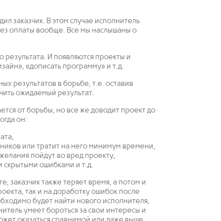
ил заказчик. В этом случае исполнитель
без оплаты вообще. Все мы наслышаны о
ю результата. И появляются проекты и
зайн», «дописать программу» и т.д.
ных результатов в борьбе, т.е. оставив
учить ожидаемый результат.
тся от борьбы, но все же доводит проект до
огда он:
ата,
дников или тратит на него минимум времени,
пожелания пойдут во вред проекту,
и скрытыми ошибками и т.д.
е, заказчик также теряет время, а потом и
оекта, так и на доработку ошибок после
бходимо будет найти нового исполнителя,
нитель умеет бороться за свои интересы и
ожет оказаться сравнимой или даже выше