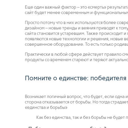
Еще один важный фактор – это «смерть» результа
сайт будет менее современным и функциональным,
Просто потому что в них используются более совр
дизайном – новые тренды и веяния приводят к том
сайта становится устаревшим. Также происходит и
появляются новые технологии и решения, новые в
совершенное оборудование. То есть только родив
Практически в любой сфере действует правило см
продукты со временем стареют и теряют актуально
Помните о единстве: победителя 
Возникает логичный вопрос, что будет, если одна 
сторона отказывается от борьбы. Но тогда страдает
«единства и борьбы»
Как без единства, так и без борьбы не будет 