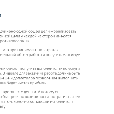
й
подчинено одной общей цели – реализовать
диной цели у каждой из сторон имеются
 противоположны.
ьтата при минимальных затратах.
 меньший объем работы и получить максимум
рый сумеет получить дополнительные услуги
. В идеале для заказчика работа должна быть
ь еще и доплатил за позволение выполнить
ыше будет чистая прибыль.
 время – это деньги. А потому он
о быстрее, по возможности, потратив на нее
ри этом, конечно же, каждый исполнитель
ату.