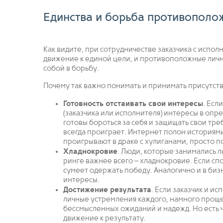
Единства и борьба противополо
Как видите, при сотрудничестве заказчика с испо
движение к единой цели, и противоположные лич
собой в борьбу.
Почему так важно понимать и принимать присутств
Готовность отстаивать свои интересы
. Есл
(заказчика или исполнителя) интересы в оп
готовы бороться за себя и защищать свои треб
всегда проиграет. Интернет полон историям
проигрывают в драке с хулиганами, просто п
Хладнокровие
. Люди, которые занимались 
ринге важнее всего – хладнокровие. Если сп
сумеет одержать победу. Аналогично и в биз
интересы.
Достижение результата
. Если заказчик и и
личные устремления каждого, намного проще
бессмысленных ожиданий и надежд. Но есть 
движение к результату.