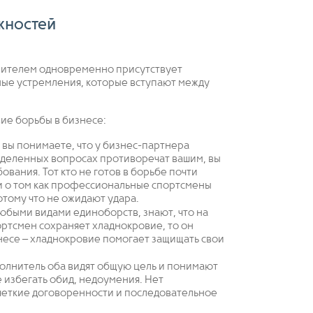
жностей
лнителем одновременно присутствует
ные устремления, которые вступают между
ие борьбы в бизнесе:
и вы понимаете, что у бизнес-партнера
ределенных вопросах противоречат вашим, вы
ования. Тот кто не готов в борьбе почти
и о том как профессиональные спортсмены
отому что не ожидают удара.
любыми видами единоборств, знают, что на
ортсмен сохраняет хладнокровие, то он
несе – хладнокровие помогает защищать свои
сполнитель оба видят общую цель и понимают
 избегать обид, недоумения. Нет
четкие договоренности и последовательное