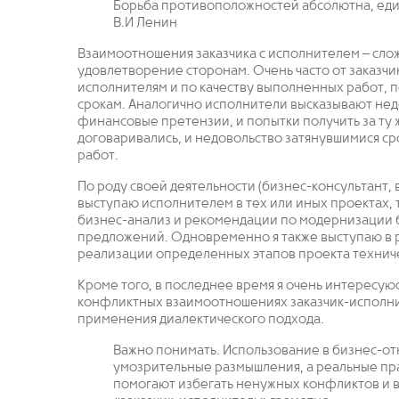
Борьба противоположностей абсолютна, еди
В.И Ленин
Взаимоотношения заказчика с исполнителем – сло
удовлетворение сторонам. Очень часто от заказчи
исполнителям и по качеству выполненных работ, 
срокам. Аналогично исполнители высказывают недо
финансовые претензии, и попытки получить за ту 
договаривались, и недовольство затянувшимися с
работ.
По роду своей деятельности (бизнес-консультант, 
выступаю исполнителем в тех или иных проектах, т
бизнес-анализ и рекомендации по модернизации б
предложений. Одновременно я также выступаю в ро
реализации определенных этапов проекта технич
Кроме того, в последнее время я очень интересуюс
конфликтных взаимоотношениях заказчик-исполнит
применения диалектического подхода.
Важно понимать. Использование в бизнес-от
умозрительные размышления, а реальные пра
помогают избегать ненужных конфликтов и 