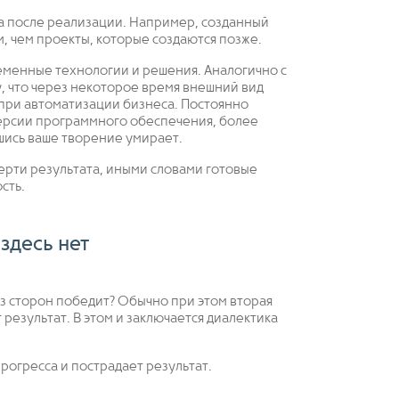
та после реализации. Например, созданный
 чем проекты, которые создаются позже.
еменные технологии и решения. Аналогично с
у, что через некоторое время внешний вид
 при автоматизации бизнеса. Постоянно
ерсии программного обеспечения, более
шись ваше творение умирает.
ерти результата, иными словами готовые
сть.
здесь нет
из сторон победит? Обычно при этом вторая
 результат. В этом и заключается диалектика
прогресса и пострадает результат.