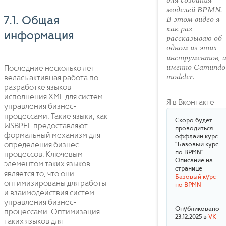
для создания
моделей BPMN.
В этом видео я
7.1. Общая
как раз
информация
рассказываю об
одном из этих
инструментов, 
именно Camundo
Последние несколько лет
modeler.
велась активная работа по
разработке языков
исполнения XML для систем
Я в Вконтакте
управления бизнес-
процессами. Такие языки, как
Скоро будет
WSBPEL предоставляют
проводиться
формальный механизм для
оффлайн курс
определения бизнес-
"Базовый курс
по BPMN".
процессов. Ключевым
Описание на
элементом таких языков
странице
является то, что они
Базовый курс
оптимизированы для работы
по BPMN
и взаимодействия систем
управления бизнес-
Опубликовано
процессами. Оптимизация
23.12.2025 в
VK
таких языков для