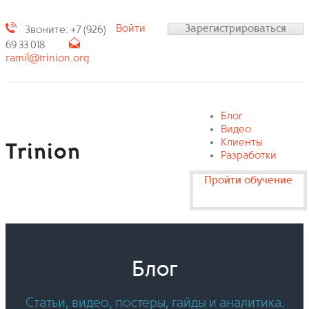
Войти
Зарегистрироваться
Звоните: +7 (926)
69 33 018
ramil@trinion.org
Блог
Видео
Клиенты
Trinion
Разработки
Пройти обучение
Блог
Статьи, видео, постеры, гайды и аналитика.