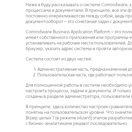
Ниже я буду рассказывать о системе Comindware, 
процессами и документами. В принципе, все эти ф
постоянно «перекликаются» между собой, ведь проц
документооборот – это сочетание задач с докумен
Comindware Business Application Platform – это п
имеет собственного приложения или программы-к
устанавливать на рабочие места пользователей. Д
браузер, указать адрес системы и пройти авториз
Система состоит из двух частей:
Административная часть, предназначенная дл
Пользовательская часть, где работают пользо
Для полноценной работы в системе необходимо ус
настроить процессы, задачи и документы. И только
созданы в разделе администратора, пользователи с
В принципе, здесь количество настроек сравните
понятны на пользовательском уровне. Что значите
Bizagi целых 7 (в режиме Wizard) этапов разрабо
с бизнес-аналитиками решают последовательно. .