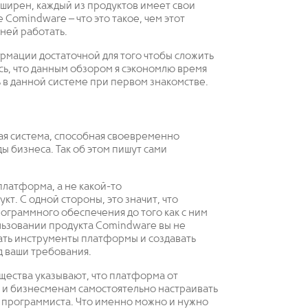
ширен, каждый из продуктов имеет свои
е Comindware – что это такое, чем этот
 ней работать.
формации достаточной для того чтобы сложить
сь, что данным обзором я сэкономлю время
 в данной системе при первом знакомстве.
бкая система, способная своевременно
 бизнеса. Так об этом пишут сами
платформа, а не какой-то
. С одной стороны, это значит, что
ограммного обеспечения до того как с ним
ользовании продукта Comindware вы не
ать инструменты платформы и создавать
 ваши требования.
щества указывают, что платформа от
 и бизнесменам самостоятельно настраивать
 программиста. Что именно можно и нужно