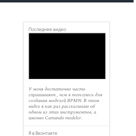
Последнее видео
У меня достаточно часто
спрашивают , чем я пользуюсь для
создания моделей BPMN. В этом
видео я как раз рассказываю об
одном из этих инструментов, а
именно Camundo modeler.
Я в Вконтакте