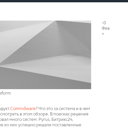
-0
Фев
+
atform
одукт
Comindware
? Что это за система и в чем
ссмотреть в этом обзоре. В поисках решения
ал много систем: Pyrus, Битрикс24,
гие из них успешно решали поставленные