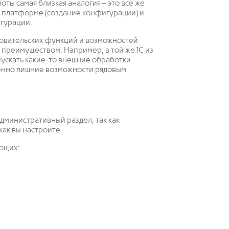
боты самая близкая аналогия – это все же
 к платформе (создание конфигурации) и
игурации.
зовательских функций и возможностей
 преимуществом. Например, в той же 1С из
ускать какие-то внешние обработки
ршенно лишние возможности рядовым
административный раздел, так как
как вы настроите.
ющих: