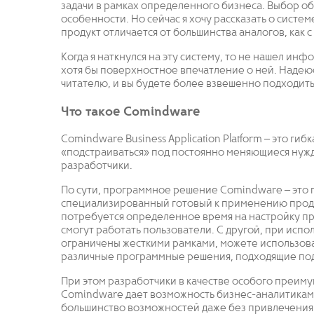
задачи в рамках определенного бизнеса. Выбор об
особенности. Но сейчас я хочу рассказать о систем
продукт отличается от большинства аналогов, как с
Когда я наткнулся на эту систему, то не нашел ин
хотя бы поверхностное впечатление о ней. Надею
читателю, и вы будете более взвешенно подходить
Что такое Comindware
Comindware Business Application Platform – это ги
«подстраиваться» под постоянно меняющиеся нужды
разработчики.
По сути, программное решение Comindware – это 
специализированный готовый к применению продукт
потребуется определенное время на настройку пр
смогут работать пользователи. С другой, при исп
ограничены жесткими рамками, можете использов
различные программные решения, подходящие под
При этом разработчики в качестве особого преиму
Comindware дает возможность бизнес-аналитикам
большинство возможностей даже без привлечения