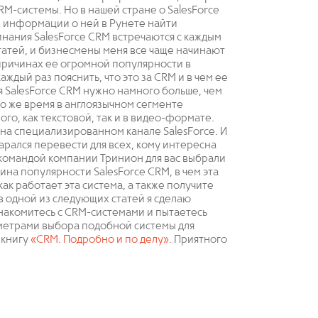
-системы. Но в нашей стране о SalesForce
ой информации о ней в Рунете найти
нания SalesForce CRM встречаются с каждым
татей, и бизнесмены меня все чаще начинают
 причинах ее огромной популярности в
ждый раз пояснить, что это за CRM и в чем ее
я SalesForce CRM нужно намного больше, чем
то же время в англоязычном сегменте
го, как текстовой, так и в видео-формате.
на специализированном канале SalesForce. И
арался перевести для всех, кому интересна
 командой компании Тринион для вас выбрали
чина популярности SalesForce CRM, в чем эта
ак работает эта система, а также получите
в одной из следующих статей я сделаю
знакомитесь с CRM-системами и пытаетесь
аметрами выбора подобной системы для
 книгу
«CRM. Подробно и по делу»
. Приятного