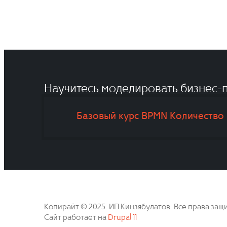
Научитесь моделировать бизнес-п
Базовый курс BPMN
Количество 
Копирайт © 2025. ИП Кинзябулатов. Все права защ
Сайт работает на
Drupal 11