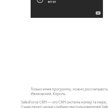
Только имея программу, можно рассчитыват
Ижиковский, Кароль.
SalesForce CRM — это CRM система номер 1 в мире,
Существуют целые сообщества пользователей Sale