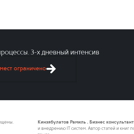
роцессы. 3-x дневный интенсив
мест ограничено
ищены.
Кинзябулатов Рамиль . Бизнес консультант
и внедрению IT систем. Автор статей и книг