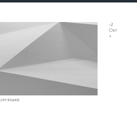
-2
Окт
+
ком языке