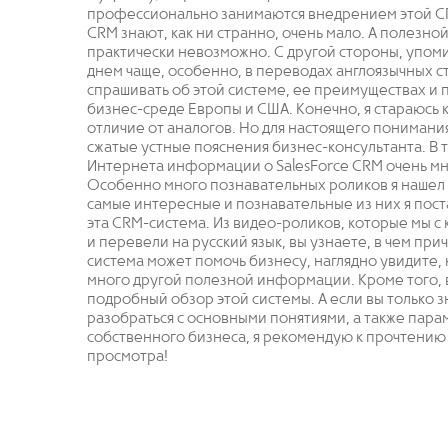
профессионально занимаются внедрением этой CRM
CRM знают, как ни странно, очень мало. А полезн
практически невозможно. С другой стороны, упоми
днем чаще, особенно, в переводах англоязычных с
спрашивать об этой системе, ее преимуществах и
бизнес-среде Европы и США. Конечно, я стараюсь ка
отличие от аналогов. Но для настоящего понимани
сжатые устные пояснения бизнес-консультанта. В 
Интернета информации о SalesForce CRM очень мно
Особенно много познавательных роликов я нашел 
самые интересные и познавательные из них я пост
эта CRM-система. Из видео-роликов, которые мы с
и перевели на русский язык, вы узнаете, в чем при
система может помочь бизнесу, наглядно увидите, к
много другой полезной информации. Кроме того, 
подробный обзор этой системы. А если вы только 
разобраться с основными понятиями, а также пар
собственного бизнеса, я рекомендую к прочтению
просмотра!