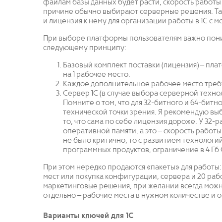
файлам базы данных будет расти, скорость работы 
причине обычно выбирают серверные решения. Та
и лицензия к нему для организации работы в 1С с 
При выборе платформы пользователям важно поним
следующему принципу:
Базовый комплект поставки (лицензия) – пл
на 1 рабочее место.
Каждое дополнительное рабочее место треб
Сервер 1С (в случае выбора серверной техн
Помните о том, что для 32-битного и 64-битн
технической точки зрения. Я рекомендую вы
то, что сама по себе лицензия дороже. У 32-
оперативной памяти, а это – скорость работ
не было критично, то с развитием технолог
программных продуктов, ограничение в 4 Гб 
При этом нередко продаются «пакеты» для работы:
мест или покупка конфигурации, сервера и 20 раб
маркетинговые решения, при желании всегда можн
отдельно – рабочие места в нужном количестве и 
Варианты ключей для 1С