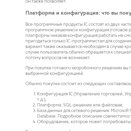
он также позволяет.
Платформа и конфигурация: что вы поку
Все программные продукты 1С состоят из двух част
программное решение) и конфигурация (готовое ре
платформы никакая конфигурация работать не см
пригодиться только 1С-программистам для создания
вариант также оказывается необходим в случае кр
случае пользователь обычно обращается к специал
потому вопросов не возникает.
При покупке готового «коробочного решения» вы
выбранной конфигурацией.
Обычно покупка состоит из следующих составляю
Конфигурация 1С (Управление торговлей, У
т.д.);
Платформа: SQL-решение или файловая;
База данных для сетевого решения: Microsoft 
Database. Подробное описание совместимости
Оборудование, которое может потребоватьс