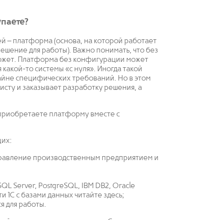
паете?
ей – платформа (основа, на которой работает
шение для работы). Важно понимать, что без
ожет. Платформа без конфигурации может
 какой-то системы «с нуля». Иногда такой
айне специфических требований. Но в этом
исту и заказывает разработку решения, а
 приобретаете платформу вместе с
щих:
правление производственным предприятием и
SQL Server, PostgreSQL, IBM DB2, Oracle
 1С с базами данных читайте здесь;
я для работы.