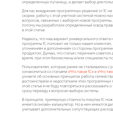
определенную путаницу, и делает выбор для поль
Для нас внедрение программных решений от 1С не
скорее, работу с этой учетной системой можно наз
вопросов, связанных с выбором новой программы, 
потому мы разработали определенный «свод правил
в этой статье.
Надеюсь, что наш вариант универсального ответа 
программы 1С поможет не только нашим клиентам, н
уточнениям и дополнениям со стороны программи
продуктом. Думаю, что статья с перечнем советом
время, при этом бизнесмены и/или специалисты по
Пользователям, которые ранее не сталкивались с р
ознакомиться со статьями
«Что такое 1С»
и
«Что тако
узнаете об основных принципах работы семейства
достоинствами и недостатками этих программных п
этой статье я не буду повторяться и рассказывать о
сразу перейду к вопросам выбора системы.
В принципе, примерную стоимость покупки 1С можн
имеется онлайн-калькулятор. Но в нем имеются дал
учитывает дополнительных сопутствующих расход