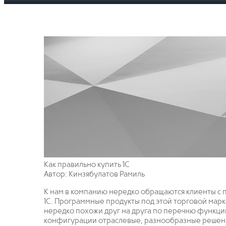
Как правильно купить 1С
Автор: Кинзябулатов Рамиль
К нам в компанию нередко обращаются клиенты с
1С. Программные продукты под этой торговой ма
нередко похожи друг на друга по перечню функций
конфигурации отраслевые, разнообразные решени