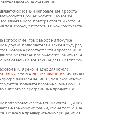
зователя далеко не очевидным.
 является основным направлением работы,
вать сопутствующей услугой. Но все же
возникает много, повторяются они часто. И
 по выбору», о котором я и хочу рассказать
на вопрос клиентов о выборе и покупке
о и другим пользователям. Также я буду рад
стов, которые работают с этим программным
 для пользователей поможет сэкономить ваше
лучат ответы на все важные для них вопросы.
аботой в 1С, я рекомендую для начала
е Bitrix»
, а также
«1С Франчайзинг»
. Из них вы
 программных решений 1С, познакомитесь с
родуктов, получите базовые знания об 1С. В
 том, что это за программные продукты, а
о попробовать рассчитать на сайте 1С, у них
еко не все конфигурации, кроме того, он не
ов. Но все же предварительно прицениться