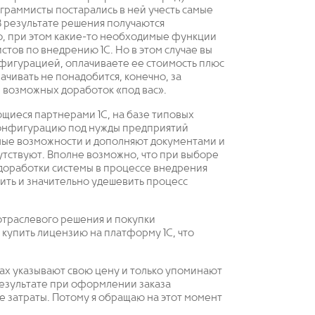
раммисты постарались в ней учесть самые
В результате решения получаются
о, при этом какие-то необходимые функции
стов по внедрению 1С. Но в этом случае вы
фигурацией, оплачиваете ее стоимость плюс
ачивать не понадобится, конечно, за
 возможных доработок «под вас».
щиеся партнерами 1С, на базе типовых
конфигурацию под нужды предприятий
ые возможности и дополняют документами и
сутствуют. Вполне возможно, что при выборе
доработки системы в процессе внедрения
ить и значительно удешевить процесс
отраслевого решения и покупки
купить лицензию на платформу 1С, что
ах указывают свою цену и только упоминают
результате при оформлении заказа
 затраты. Потому я обращаю на этот момент