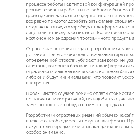
процессе работы над типовой конфигурацией прог
разные варианты работы и потребности бизнеса. 
громоздкими, часто они содержат много ненужног
все равно придется дорабатывать силами специали
покупаете готовую «коробку» с платформой и кон
лицензии по числу рабочих мест. Более ничего опл
исключением внедрения программного продукта и
Отраслевые решения создают разработчики, являю
решений. При этом они более точно адаптируют 
определенной отрасли, убирают заведомо ненужн
отчетами, которые в базовой (типовой) версии от
отраслевого решения вам вообще не понадобятся 
либо они будут минимальными, что позволит ускор
внедрения.
В большинстве случаев помимо оплаты стоимости 
пользовательских решений, понадобится отдельно 
заметно повышает общую стоимость продукта.
Разработчики отраслевых решений обычно на сайт
в тексте о необходимости покупки платформы. В 
покупатели нередко не учитывают дополнительные
особое внимание.