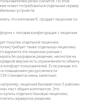
пользователей резко снизится. По этой
кже может потребоваться отдельный сервер
мобильных устройств.
ать, что компания 1С продает лицензии по
атформа + типовая конфигурация + лицензия
ует покупки отдельной лицензии.
ологии) требует также отдельную лицензию.
ого варианта эти лицензии разные с
бирать 64-разрядное решение, несмотря на
разрядной версии есть ограничения по объему
ы и комфорт пользователей. Если раньше это
ий и повышением ресурсоемкости
ОЗУ становится очень заметным.
 например, лицензия базовая плюс 5 рабочих
очих мест общим комплектом. Это
о купить отдельно базовую лицензию,
оплатить серверное решение.