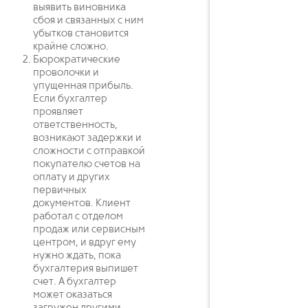
выявить виновника
сбоя и связанных с ним
убытков становится
крайне сложно.
Бюрократические
проволочки и
упущенная прибыль.
Если бухгалтер
проявляет
ответственность,
возникают задержки и
сложности с отправкой
покупателю счетов на
оплату и других
первичных
документов. Клиент
работал с отделом
продаж или сервисным
центром, и вдруг ему
нужно ждать, пока
бухгалтерия выпишет
счет. А бухгалтер
может оказаться