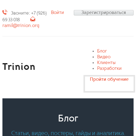
Войти
Зарегистрироваться
Звоните: +7 (926)
69 33 018
ramil@trinion.org
Блог
Видео
Клиенты
Trinion
Разработки
Пройти обучение
Блог
Статьи, видео, постеры, гайды и аналитика.