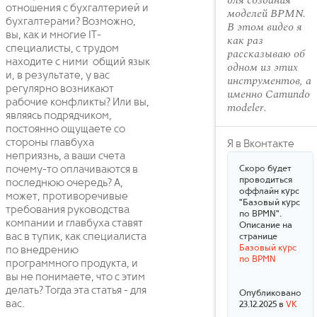
для создания
отношения с бухгалтерией и
моделей BPMN.
бухгалтерами? Возможно,
В этом видео я
вы, как и многие IT-
как раз
специалисты, с трудом
рассказываю об
находите с ними общий язык
одном из этих
и, в результате, у вас
инструментов, а
регулярно возникают
именно Camundo
рабочие конфликты? Или вы,
modeler.
являясь подрядчиком,
постоянно ощущаете со
стороны главбуха
Я в Вконтакте
неприязнь, а ваши счета
почему-то оплачиваются в
Скоро будет
проводиться
последнюю очередь? А,
оффлайн курс
может, противоречивые
"Базовый курс
требования руководства
по BPMN".
компании и главбуха ставят
Описание на
вас в тупик, как специалиста
странице
Базовый курс
по внедрению
по BPMN
программного продукта, и
вы не понимаете, что с этим
делать? Тогда эта статья - для
Опубликовано
вас.
23.12.2025 в
VK