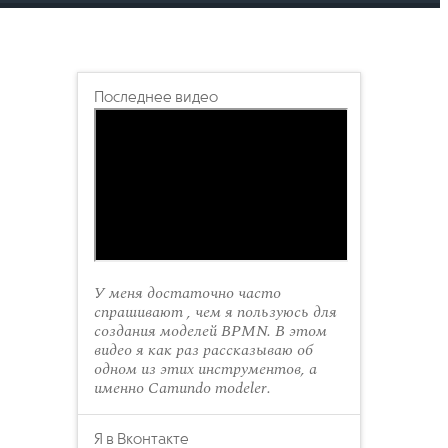
Последнее видео
У меня достаточно часто
спрашивают , чем я пользуюсь для
создания моделей BPMN. В этом
видео я как раз рассказываю об
одном из этих инструментов, а
именно Camundo modeler.
Я в Вконтакте