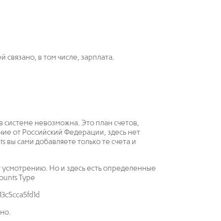
й связано, в том числе, зарплата.
а в системе невозможна. Это план счетов,
чие от Российский Федерации, здесь нет
ts вы сами добавляете только те счета и
му усмотрению. Но и здесь есть определенные
ounts Type
но.