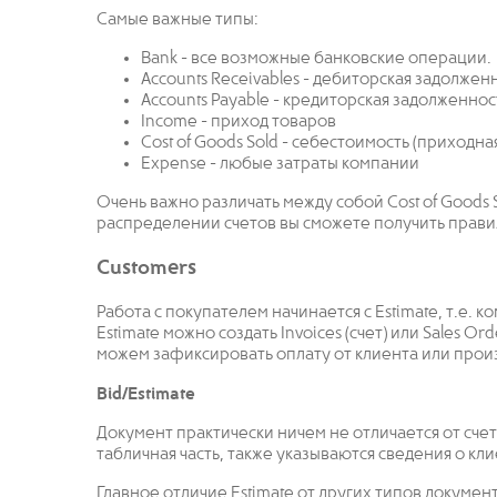
Самые важные типы:
Bank - все возможные банковские операции.
Accounts Receivables - дебиторская задолжен
Accounts Payable - кредиторская задолженнос
Income - приход товаров
Cost of Goods Sold - себестоимость (приходна
Expense - любые затраты компании
Очень важно различать между собой Cost of Goods 
распределении счетов вы сможете получить прави
Customers
Работа с покупателем начинается с Estimate, т.е.
Estimate можно создать Invoices (счет) или Sales O
можем зафиксировать оплату от клиента или прои
Bid/Estimate
Документ практически ничем не отличается от счет
табличная часть, также указываются сведения о клие
Главное отличие Estimate от других типов докумен