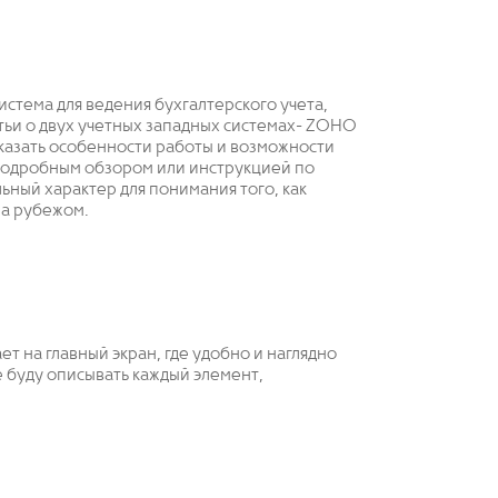
стема для ведения бухгалтерского учета,
тьи о двух учетных западных системах- ZOHO
показать особенности работы и возможности
 подробным обзором или инструкцией по
ьный характер для понимания того, как
а рубежом.
т на главный экран, где удобно и наглядно
 буду описывать каждый элемент,