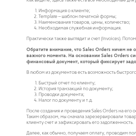
Как видите, здесь также есть все необходимые для
Информация о клиенте;
Template – шаблон печатной формы;
Наименования товаров, цены, количество;
Необходимая служебная информация.
Практически также выглядит и счет (Invoices). Пот
Обратите внимание, что Sales Orders ничем не о
важного момента. На основании Sales Orders си
финансовый документ, который фиксирует задо
В любом из документов есть возможность быстрого
Быстрый отчет по клиенту;
История транзакций по документу;
Проводки документа;
Налог по документу и т.д.
После создания и проведения Sales Orders на его 
Таким образом, мы сначала зарезервировали товар
клиенту счет и зафиксировать его задолженность.
Далее, как обычно, получаем оплату, проводим пол