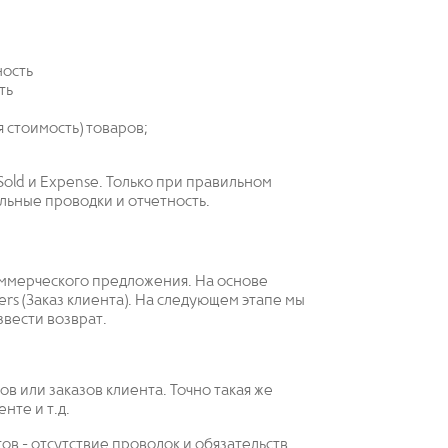
ность
ть
я стоимость) товаров;
Sold и Expense. Только при правильном
льные проводки и отчетность.
 коммерческого предложения. На основе
rders (Заказ клиента). На следующем этапе мы
звести возврат.
ов или заказов клиента. Точно такая же
нте и т.д.
тов - отсутствие проводок и обязательств