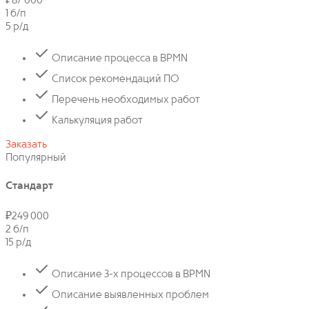
₽
87 000
1 б/п
5 р/д
Описание процесса в BPMN
Список рекомендаций ПО
Перечень необходимых работ
Калькуляция работ
Заказать
Популярный
Стандарт
₽
249 000
2 б/п
15 р/д
Описание 3-х процессов в BPMN
Описание выявленных проблем