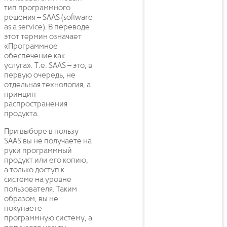
тип программного
решения – SAAS (software
as a service). В переводе
этот термин означает
«Программное
обеспечение как
услуга». Т.е. SAAS – это, в
первую очередь, не
отдельная технология, а
принцип
распространения
продукта.
При выборе в пользу
SAAS вы не получаете на
руки программный
продукт или его копию,
а только доступ к
системе на уровне
пользователя. Таким
образом, вы не
покупаете
программную систему, а