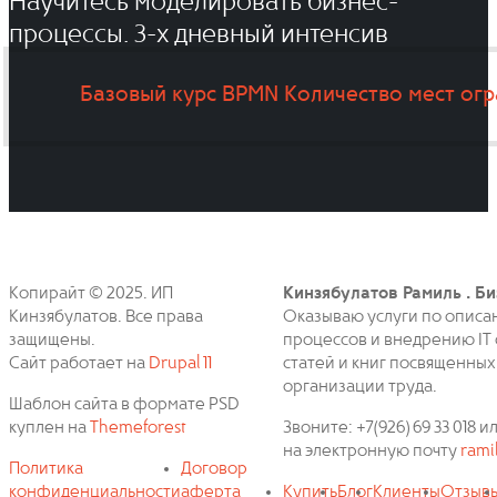
Научитесь моделировать бизнес-
процессы. 3-x дневный интенсив
Базовый курс BPMN
Количество мест ог
Копирайт © 2025. ИП
Кинзябулатов Рамиль . Би
Кинзябулатов. Все права
Оказываю услуги по описа
защищены.
процессов и внедрению IT 
Сайт работает на
Drupal 11
статей и книг посвященных
организации труда.
Шаблон сайта в формате PSD
куплен на
Themeforest
Звоните: +7(926) 69 33 018
на электронную почту
rami
Политика
Договор
конфиденциальности
аферта
Купить
Блог
Клиенты
Отзыв