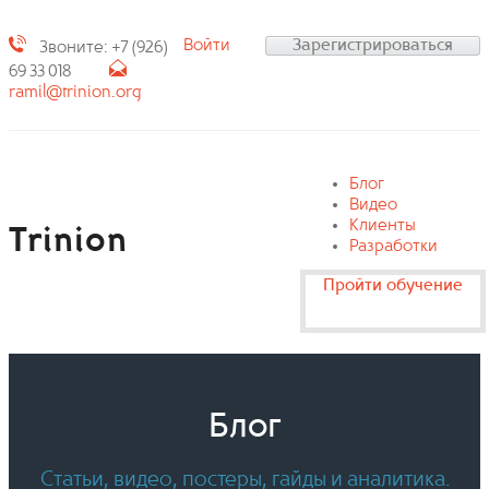
Войти
Зарегистрироваться
Звоните: +7 (926)
69 33 018
ramil@trinion.org
Блог
Видео
Клиенты
Trinion
Разработки
Пройти обучение
Блог
Статьи, видео, постеры, гайды и аналитика.