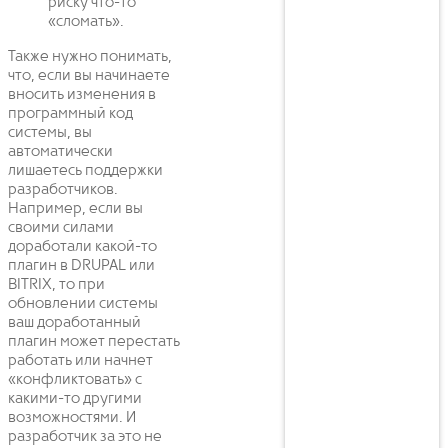
риску что-то
«сломать».
Также нужно понимать,
что, если вы начинаете
вносить изменения в
программный код
системы, вы
автоматически
лишаетесь поддержки
разработчиков.
Например, если вы
своими силами
доработали какой-то
плагин в DRUPAL или
BITRIX, то при
обновлении системы
ваш доработанный
плагин может перестать
работать или начнет
«конфликтовать» с
какими-то другими
возможностями. И
разработчик за это не