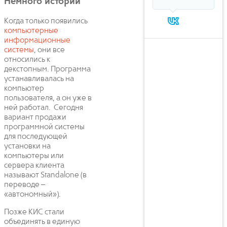
Немного истории
Когда только появились
компьютерные
информационные
системы
, они все
относились к
декстопным. Программа
устанавливалась на
компьютер
пользователя, а он уже в
ней работал. Сегодня
вариант продажи
программной системы
для последующей
установки на
компьютеры или
сервера клиента
называют Standalone (в
переводе –
«автономный»).
Позже КИС стали
объединять в единую