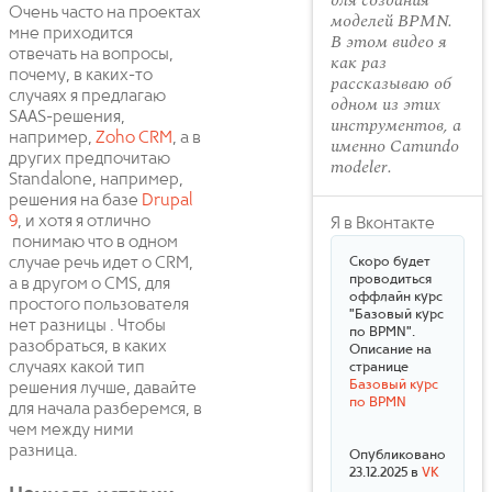
для создания
Очень часто на проектах
моделей BPMN.
мне приходится
В этом видео я
отвечать на вопросы,
как раз
почему, в каких-то
рассказываю об
случаях я предлагаю
одном из этих
SAAS-решения,
инструментов, а
например,
Zoho CRM
, а в
именно Camundo
других предпочитаю
modeler.
Standalone, например,
решения на базе
Drupal
9
, и хотя я отлично
Я в Вконтакте
понимаю что в одном
случае речь идет о CRM,
Скоро будет
проводиться
а в другом о CMS, для
оффлайн курс
простого пользователя
"Базовый курс
нет разницы . Чтобы
по BPMN".
разобраться, в каких
Описание на
случаях какой тип
странице
Базовый курс
решения лучше, давайте
по BPMN
для начала разберемся, в
чем между ними
разница.
Опубликовано
23.12.2025 в
VK