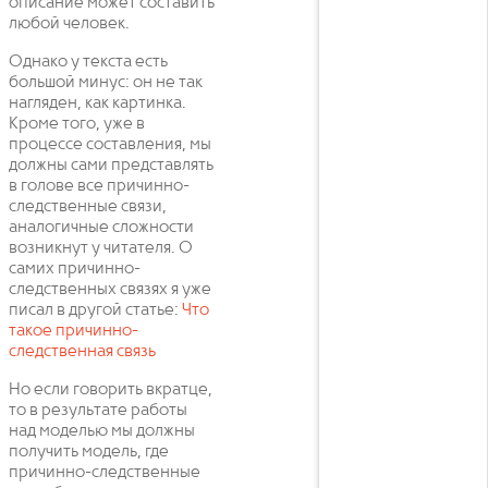
описание может составить
любой человек.
Однако у текста есть
большой минус: он не так
нагляден, как картинка.
Кроме того, уже в
процессе составления, мы
должны сами представлять
в голове все причинно-
следственные связи,
аналогичные сложности
возникнут у читателя. О
самих причинно-
следственных связях я уже
писал в другой статье:
Что
такое причинно-
следственная связь
Но если говорить вкратце,
то в результате работы
над моделью мы должны
получить модель, где
причинно-следственные