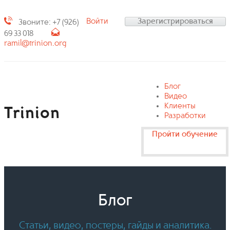
Войти
Зарегистрироваться
Звоните: +7 (926)
69 33 018
ramil@trinion.org
Блог
Видео
Клиенты
Trinion
Разработки
Пройти обучение
Блог
Статьи, видео, постеры, гайды и аналитика.