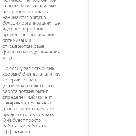
нанимают на постоянной
основе. Также аналитики
востребованы и часто
нанимаются в штат в
больших организациях, где
идет непрерывный
процесс реорганизации,
оптимизации,
открываются новые
филиалы и подразделения
и т.д.
Но если у вас есть очень
хороший бизнес-аналитик,
который создал
устойчивую модель, его
работа должна быть в
определенный момент
завершена, после чего
долгое время модель не
придется переделывать.
Она будет просто
работать и работать
эффективно.