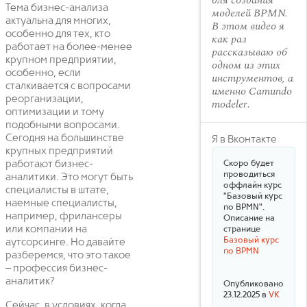
для создания
Тема бизнес-анализа
моделей BPMN.
актуальна для многих,
В этом видео я
особенно для тех, кто
как раз
работает на более-менее
рассказываю об
крупном предприятии,
одном из этих
особенно, если
инструментов, а
сталкивается с вопросами
именно Camundo
реорганизации,
modeler.
оптимизации и тому
подобными вопросами.
Сегодня на большинстве
Я в Вконтакте
крупных предприятий
работают бизнес-
Скоро будет
проводиться
аналитики. Это могут быть
оффлайн курс
специалисты в штате,
"Базовый курс
наемные специалисты,
по BPMN".
например, фрилансеры
Описание на
или компании на
странице
Базовый курс
аутсорсинге. Но давайте
по BPMN
разберемся, что это такое
– профессия бизнес-
аналитик?
Опубликовано
23.12.2025 в
VK
Сейчас, в условиях, когда