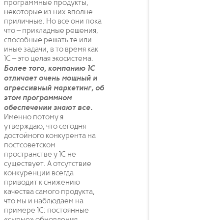
программные продукты,
некоторые из них вполне
приличные. Но все они пока
что – прикладные решения,
способные решать те или
иные задачи, в то время как
1С – это целая экосистема.
Более того, компанию 1С
отличает очень мощный и
агрессивный маркетинг, об
этом программном
обеспечении знают все.
Именно потому я
утверждаю, что сегодня
достойного конкурента на
постсоветском
пространстве у 1С не
существует. А отсутствие
конкуренции всегда
приводит к снижению
качества самого продукта,
что мы и наблюдаем на
примере 1С: постоянные
«сырые» обновления,