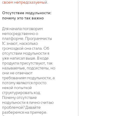
своем непредсказуемы
й.
Отсутствие модульности:
почему это так важно
Для начала поговорим
непосредственно о
платформе. Программисты
1С знают, насколько
громоздкой она стала. Об
отсутствии модульности я
уже написал выше. В коде
продукта присутствуют, так
называемые, подсистемы, но
они не отвечают
требованиям модульности, а
потому являются просто
некой попыткой
структурировать код.
Почему отсутствие
модульности я лично считаю
проблемой? Давайте
разберемся на примере.