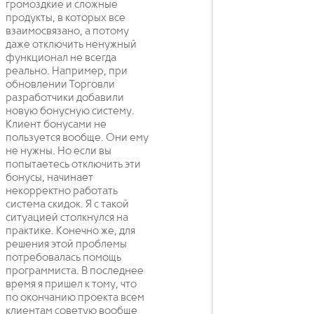
громоздкие и сложные
продукты, в которых все
взаимосвязано, а потому
даже отключить ненужный
функционал не всегда
реально. Например, при
обновлении Торговли
разработчики добавили
новую бонусную систему.
Клиент бонусами не
пользуется вообще. Они ему
не нужны. Но если вы
попытаетесь отключить эти
бонусы, начинает
некорректно работать
система скидок. Я с такой
ситуацией столкнулся на
практике. Конечно же, для
решения этой проблемы
потребовалась помощь
программиста. В последнее
время я пришел к тому, что
по окончанию проекта всем
клиентам советую вообще