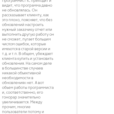
Программист 1С приходит и
видит, что программа давно
не обновлялась. Он
рассказывает клиенту, как
это плохо, поясняет, что без
обновлений настроить
нужный заказчику отчет или
выполнить другую работу он
не сможет, пугает большим
числом ошибок, которые
имеются в старой версии и
т.д. и т.п. В общем, убеждает
клиента купить и установить
обновления. На самом деле
в большинстве случаев
никакой объективной
необходимости в
обновлениях нет. А вот
объем работы программиста
и, соответственно, его
гонорар значительно
увеличивается. Между
прочим, многие
пользователи потому и