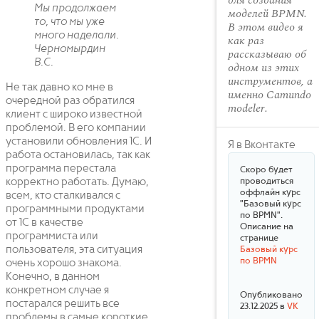
для создания
Мы продолжаем
моделей BPMN.
то, что мы уже
В этом видео я
много наделали.
как раз
Черномырдин
рассказываю об
В.С.
одном из этих
инструментов, а
Не так давно ко мне в
именно Camundo
очередной раз обратился
modeler.
клиент с широко известной
проблемой. В его компании
установили обновления 1С. И
Я в Вконтакте
работа остановилась, так как
программа перестала
Скоро будет
корректно работать. Думаю,
проводиться
оффлайн курс
всем, кто сталкивался с
"Базовый курс
программными продуктами
по BPMN".
от 1С в качестве
Описание на
программиста или
странице
пользователя, эта ситуация
Базовый курс
по BPMN
очень хорошо знакома.
Конечно, в данном
конкретном случае я
Опубликовано
постарался решить все
23.12.2025 в
VK
проблемы в самые короткие