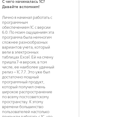
С чего начиналась 1С?
Давайте вспомним!
Лично я начинал работать с
программным
обеспечением 1С с версии
6.0. По моим ощущениям эта
программа была немногим
сложнее разнообразных
вариантов учета, который
вели в электронных
таблицах Excel. Ей на смену
пришла 7-я версия, в том
числе, ее наиболее удачный
релиз – 1С 7.7. Это уже был
достаточно мощный
программный продукт,
который получил очень
широкое распространение
по всему постсоветскому
пространству. К этому
времени большинство
пользователей настолько
привыкли работать с 1С, что