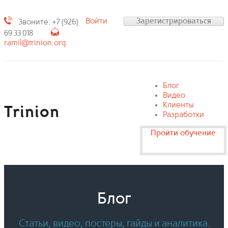
Войти
Зарегистрироваться
Звоните: +7 (926)
69 33 018
ramil@trinion.org
Блог
Видео
Клиенты
Trinion
Разработки
Пройти обучение
Блог
Статьи, видео, постеры, гайды и аналитика.