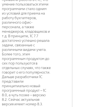
умение пользоваться этими
программами стало одним
из условий для приема на
работу бухгалтеров,
различного офис-
персонала, а также
менеджеров, кладовщиков и
т.д. В принципе, 1С 7.7
достаточно успешно решала
задачи, связанные с
различными видами учета.
Более того, этим
программным продуктом до
сих пор пользуются в
отдельных случаях, что также
говорит о его популярности.
Дальше разработчики 1С
представили
принципиально новый
программный продукт – 1С
8.0, а чуть позже – версию
8.2. Сейчас актуальная
версия имеет номер 8.3.