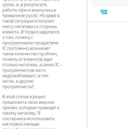
сроки, и, в результате,
работа офиса вернулась в
привычное русло. Но даже в
такой ситуации я получил
массу негатива со стороны
клиента. И тогда я задумался
о том, почему с
программными продуктами
1С постоянно возникает
такое количество проблем,
почему от клиентов идет
столько негатива, а самих 1С-
программистов часто
недолюбливают, в том
числе, и другие
программисты?
В этой статье я решил
предложить свою версию
причин, которые приводят к
такому негативу. Я
постараюсь использовать
как можно меньше