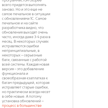
программистом скорее
всего придется выполнять
заново. Но и это еще не
самое печальное в ситуации
с обновлениями 1С. Самое
печальное и на сайте
разработчика видно, что
обновления выходят очень
часто, иногда даже 3-4 раза в
месяц. В некоторых случаях
исправляются ошибки
непринципиальные, в
некоторых – серьезные
баги, связанные с работой
всей системы. Каждая новая
версия – это добавление
функционала и
своеобразная «заплатка» к
багам предыдущей, которая
исправляет старые ошибки,
но практически всегда несет
в себе новые. А потому
установка обновлений –
процесс в большинстве