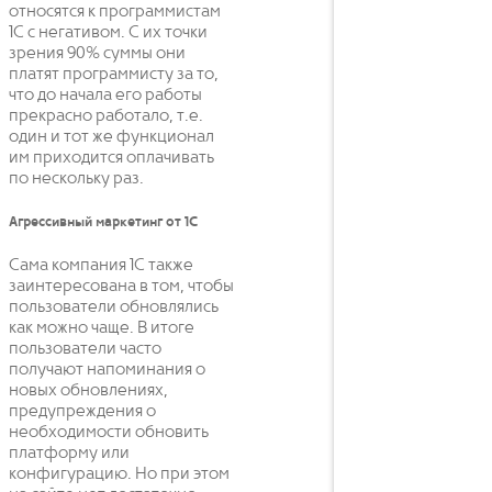
относятся к программистам
1С с негативом. С их точки
зрения 90% суммы они
платят программисту за то,
что до начала его работы
прекрасно работало, т.е.
один и тот же функционал
им приходится оплачивать
по нескольку раз.
Агрессивный маркетинг от 1С
Сама компания 1С также
заинтересована в том, чтобы
пользователи обновлялись
как можно чаще. В итоге
пользователи часто
получают напоминания о
новых обновлениях,
предупреждения о
необходимости обновить
платформу или
конфигурацию. Но при этом