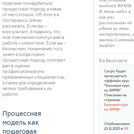
для создания
практике понадобиться
моделей BPMN.
процессный подход, и какая
В этом видео я
от него польза. Об этом я и
как раз
постараюсь сейчас
рассказываю об
рассказать. Если вы –
одном из этих
консультант, я надеюсь, что
инструментов, 
мои пояснения помогут вам в
именно Camundo
работе с клиентами. Если вы –
modeler.
бизнесмен, понимание того,
зачем и когда нужен
процессный подход, поможет
Я в Вконтакте
вам в оценке
профессионализма
Скоро будет
проводиться
привлеченных специалистов,
оффлайн курс
а также для определения
"Базовый курс
четких требований к их
по BPMN".
работе.
Описание на
странице
Базовый курс
по BPMN
Процессная
модель как
Опубликовано
23.12.2025 в
VK
пошаговая