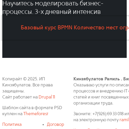
Научитесь моделировать бизнес-
процессы. 3-x дневный интенсив
Базовый курс BPMN
Количество мест ог
Копирайт © 2025. ИП
Кинзябулатов Рамиль . Би
Кинзябулатов. Все права
Оказываю услуги по описа
защищены.
процессов и внедрению IT 
Сайт работает на
Drupal 11
статей и книг посвященных
организации труда.
Шаблон сайта в формате PSD
куплен на
Themeforest
Звоните: +7(926) 69 33 018
на электронную почту
rami
Политика
Договор