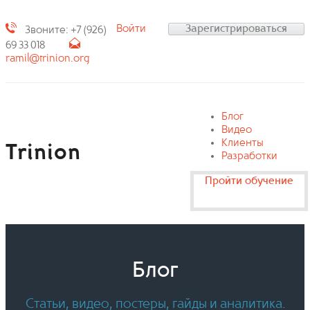
Войти
Зарегистрироваться
Звоните: +7 (926)
69 33 018
ramil@trinion.org
Блог
Видео
Клиенты
Trinion
Разработки
Пройти обучение
Блог
Статьи, видео, постеры, гайды и аналитика.