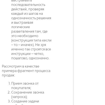
выстраивать
последовательность
действий, проверяя
каждый из шагов на
однозначность решения
и выстраивая
логические
разветвления там, где
это необходимо
(конструкция типа «если
– то – иначе»). Не зря
именно так строятся все
инструкции – четко,
пошагово, однозначно.
Рассмотрим в качестве
примера фрагмент процесса
продаж:
Прием звонка от
покупателя;
Сохранение звонка
(запроса);
Создание задачи