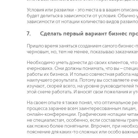
Условия или развилки - это места в в вашем описа
будет делиться в зависимости от условия. Обычно ус
зависимости от нотации количество видов развило
7. Сделать первый вариант бизнес пр
Пришло время заняться созданием самого бизнес-
черновым, но, тем не менее, показываю заказчикам
Необходимо уметь донести до своих клиентов, что 
«черновик». Они должны понимать, что вы – специа
работы их бизнеса. И только совместная работа н
наилучшего результата. Потому вы составляете «ч
изучают, скорей всего, на уровне руководителей 
этой схеме работать. И вносят свои пожелания и у
На своем опыте я также понял, что оптимальное р
процесса заранее всем заинтересованным лицам, на
онлайн-конференции. Графические нотации читаю
не специалистам, особенно, если составлены грам
как можно более понятными. Впрочем, при необхо
пояснение для каких-то сложных или особо важных