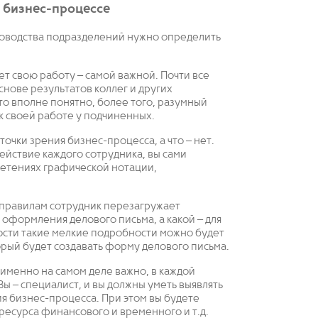
 бизнес-процессе
ководства подразделений нужно определить
ет свою работу – самой важной. Почти все
снове результатов коллег и других
то вполне понятно, более того, разумный
к своей работе у подчиненных.
точки зрения бизнес-процесса, а что – нет.
ействие каждого сотрудника, вы сами
летениях графической нотации,
о правилам сотрудник перезагружает
 оформления делового письма, а какой – для
ости такие мелкие подробности можно будет
орый будет создавать форму делового письма.
 именно на самом деле важно, в каждой
ы – специалист, и вы должны уметь выявлять
ия бизнес-процесса. При этом вы будете
 ресурса финансового и временного и т.д.