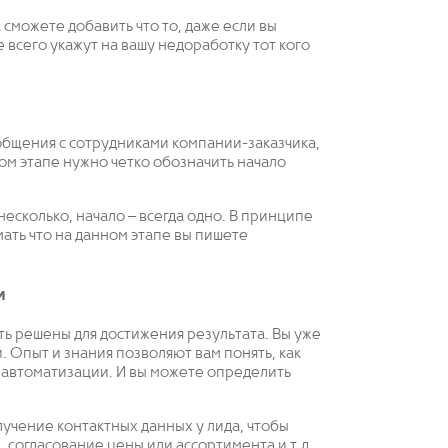
 сможете добавить что то, даже если вы
 всего укажут на вашу недоработку тот кого
общения с сотрудниками компании-заказчика,
том этапе нужно четко обозначить начало
есколько, начало – всегда одно. В принципе
ать что на данном этапе вы пишете
и
ь решены для достижения результата. Вы уже
. Опыт и знания позволяют вам понять, как
 автоматизации. И вы можете определить
учение контактных данных у лида, чтобы
 согласование цены или ассортимента и т.д.