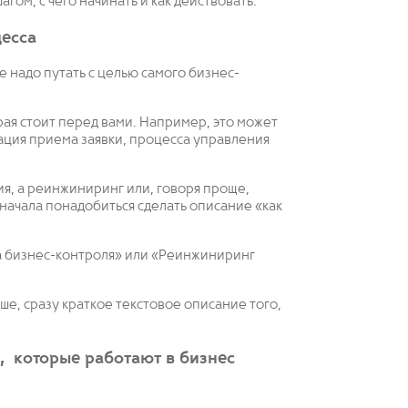
гом, с чего начинать и как действовать.
есса
е надо путать с целью самого бизнес-
рая стоит перед вами. Например, это может
ация приема заявки, процесса управления
я, а реинжиниринг или, говоря проще,
сначала понадобиться сделать описание «как
 бизнес-контроля» или «Реинжиниринг
чше, сразу краткое текстовое описание того,
, которые работают в бизнес