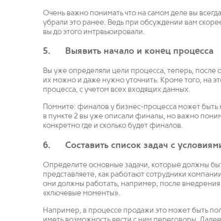
Очень важно понимать что на самом деле вы всегда
убрали это ранее. Ведь при обсуждении вам скорее
вы до этого интрвьюировали.
5. Выявить начало и конец процесса
Вы уже определяли цели процесса, теперь, после 
их можно и даже нужно уточнить. Кроме того, на э
процесса, с учетом всех входящих данных.
Помните: финалов у бизнес-процесса может быть н
в пункте 2 вы уже описали финалы, но важно поним
конкретно где и сколько будет финалов.
6. Составить список задач с условиям
Определите основные задачи, которые должны быт
представляете, как работают сотрудники компании
они должны работать, например, после внедрения
«ключевые моменты».
Например, в процессе продажи это может быть пол
иметь возможность вести с ним переговоры. Далее,