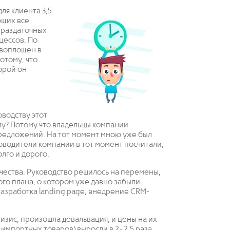
ля клиента 3,5
ющих все
 раздаточных
цессов. По
 воплощен в
потому, что
орой он
оводству этот
ему? Потому что владельцы компании
предложений. На тот момент мною уже был
оводители компании в тот момент посчитали,
лго и дорого.
чества. Руководство решилось на перемены,
ого плана, о котором уже давно забыли.
азработка landing page, внедрение CRM-
изис, произошла девальвация, и цены на их
мпортных товаров) выросли в 2- 2,5 раза.