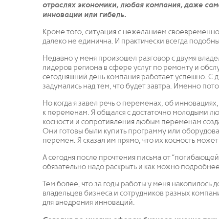
отраслях экономики, любая компания, даже сам
инновации или гибель.
Кроме того, ситуация с нежеланием своевременно
далеко не единична. И практически всегда подобн
Недавно у меня произошел разговор с двумя владе
лидеров региона в сфере услуг по ремонту и обсл
сегодняшний день компания работает успешно. С др
задумались над тем, что будет завтра. Именно пот
Но когда я завел речь о переменах, об инновациях,
к переменам. Я общался с достаточно молодыми люд
косности и сопротивления любым переменам созда
Они готовы были купить программу или оборудова
перемен. Я сказал им прямо, что их косность може
А сегодня после прочтения письма от “погибающей”
обязательно надо раскрыть и как можно подробнее
Тем более, что за годы работы у меня накопилось
владельцев бизнеса и сотрудников разных компани
для внедрения инноваций.