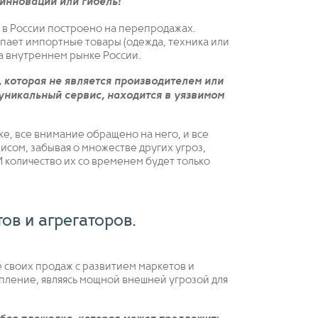
 инновации или гибель!
в России построено на перепродажах.
пает импортные товары (одежда, техника или
 на внутреннем рынке России.
, которая не является производителем или
уникальный сервис, находится в уязвимом
ке, все внимание обращено на него, и все
сом, забывая о множестве других угроз,
И количество их со временем будет только
ов и агрегаторов.
 своих продаж с развитием маркетов и
упление, являясь мощной внешней угрозой для