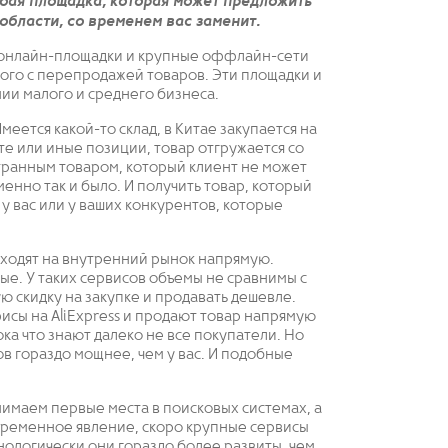
юбая площадка, которая может предложить
области, со временем вас заменит.
ие онлайн-площадки и крупные оффлайн-сети
ного с перепродажей товаров. Эти площадки и
ии малого и среднего бизнеса.
еется какой-то склад, в Китае закупается на
а те или иные позиции, товар отгружается со
странным товаром, который клиент не может
енно так и было. И получить товар, который
 у вас или у ваших конкурентов, которые
ходят на внутренний рынок напрямую.
ые. У таких сервисов объемы не сравнимы с
ю скидку на закупке и продавать дешевле.
сы на AliExpress и продают товар напрямую
ка что знают далеко не все покупатели. Но
ов гораздо мощнее, чем у вас. И подобные
нимаем первые места в поисковых системах, а
 временное явление, скоро крупные сервисы
нологически они гораздо более развиты, чем