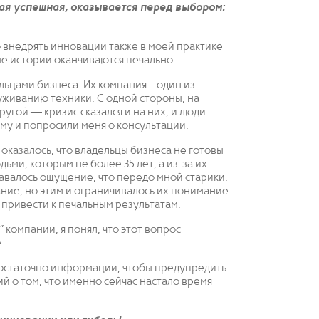
ая успешная, оказывается перед выбором:
 внедрять инновации также в моей практике
ые истории оканчиваются печально.
льцами бизнеса. Их компания – один из
уживанию техники. С одной стороны, на
угой — кризис сказался и на них, и люди
ому и попросили меня о консультации.
 оказалось, что владельцы бизнеса не готовы
ьми, которым не более 35 лет, а из-за их
валось ощущение, что передо мной старики.
ние, но этим и ограничивалось их понимание
т привести к печальным результатам.
 компании, я понял, что этот вопрос
.
 достаточно информации, чтобы предупредить
й о том, что именно сейчас настало время