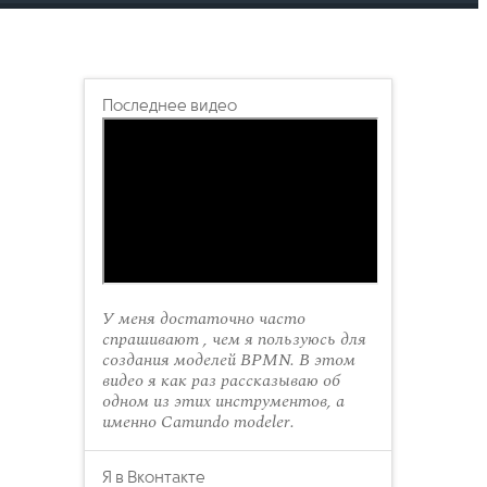
Последнее видео
У меня достаточно часто
спрашивают , чем я пользуюсь для
создания моделей BPMN. В этом
видео я как раз рассказываю об
одном из этих инструментов, а
именно Camundo modeler.
Я в Вконтакте