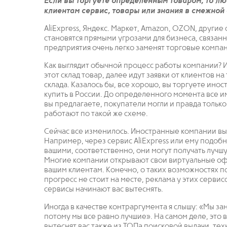
Если вы торгуете определенным товаром, то л
клиентам сервис, товары или знания в смежной 
AliExpress, Яндекс. Маркет, Amazon, OZON, друг
становятся прямыми угрозами для бизнеса, связан
предприятия очень легко заменят торговые компан
Как выглядит обычной процесс работы компании? Им
этот склад товар, далее идут заявки от клиентов н
склада. Казалось бы, все хорошо, вы торгуете ино
купить в России. До определенного момента все им
вы предлагаете, покупатели могли и правда только
работают по такой же схеме.
Сейчас все изменилось. Иностранные компании вы
Например, через сервис AliExpress или ему подобн
вашими, соответственно, они могут получать лучшу
Многие компании открывают свои виртуальные офи
вашим клиентам. Конечно, о таких возможностях по
прогресс не стоит на месте, реклама у этих сервис
сервисы начинают вас вытеснять.
Иногда в качестве контраргумента я слышу: «Мы за
потому мы все равно лучшие». На самом деле, это
вытеснят вас также из ТОПа поисковой выдачи, тех