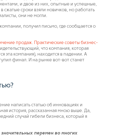
иентами, и двое из них, опытные и успешные,
 в сжатые сроки взяли новичков, но работать
алисты, они не могли.
 компании, получил письмо, где сообщается о
ичение продаж. Практические советы бизнес-
свидетельствующий, что компания, которая
ся эта компания), находится в падении. А
тупил финал. И на рынке вот-вот станет
тью?
ение написать статью об инновациях и
ьная история, рассказанная мною выше. Да,
ледний случай гибели бизнеса, который я
и значительных перемен во многих