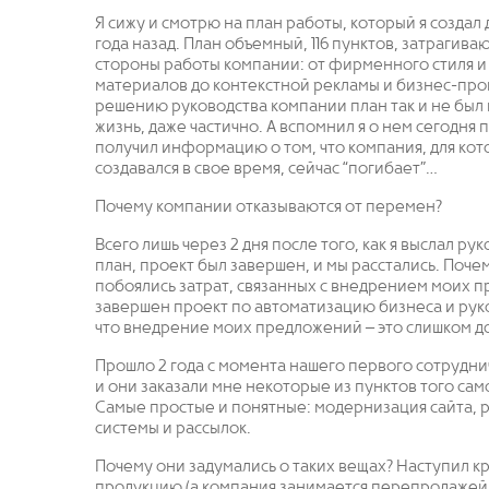
Я сижу и смотрю на план работы, который я создал д
года назад. План объемный, 116 пунктов, затрагива
стороны работы компании: от фирменного стиля и
материалов до контекстной рекламы и бизнес-про
решению руководства компании план так и не был
жизнь, даже частично. А вспомнил я о нем сегодня 
получил информацию о том, что компания, для кот
создавался в свое время, сейчас “погибает”…
Почему компании отказываются от перемен?
Всего лишь через 2 дня после того, как я выслал рук
план, проект был завершен, и мы расстались. Поч
побоялись затрат, связанных с внедрением моих 
завершен проект по автоматизацию бизнеса и рук
что внедрение моих предложений – это слишком до
Прошло 2 года с момента нашего первого сотрудни
и они заказали мне некоторые из пунктов того сам
Самые простые и понятные: модернизация сайта, р
системы и рассылок.
Почему они задумались о таких вещах? Наступил кр
продукцию (а компания занимается перепродажей и