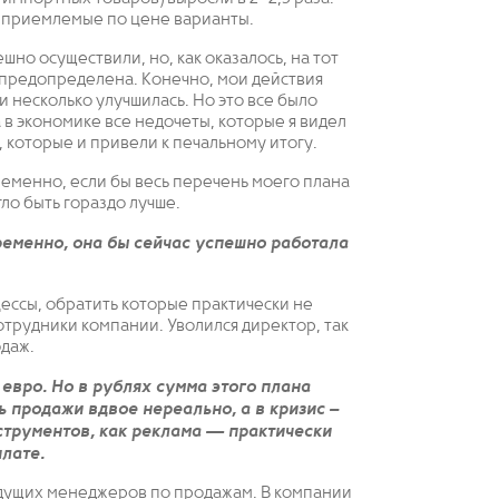
е приемлемые по цене варианты.
шно осуществили, но, как оказалось, на тот
 предопределена. Конечно, мои действия
 несколько улучшилась. Но это все было
 в экономике все недочеты, которые я видел
», которые и привели к печальному итогу.
еменно, если бы весь перечень моего плана
ло быть гораздо лучше.
еменно, она бы сейчас успешно работала
ессы, обратить которые практически не
сотрудники компании. Уволился директор, так
одаж.
евро. Но в рублях сумма этого плана
ь продажи вдвое нереально, а в кризис –
нструментов, как реклама — практически
плате.
едущих менеджеров по продажам. В компании