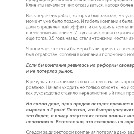
Клиенты начали от них отказываться, находя боле
Весь перечень работ, который был заказан, мы успе
момент уже было поздно. И гибель компании была
дали определенный эффект, и ситуация в компании
временным явлением. И в условиях нового кризиса
еще тогда, 3,5 года назад, стали «тонкими местами
Я понимаю, что если бы меры были приняты своевр
был отработан, сегодня в компании положение мог
Если бы компания решилась на реформы своевр
и не потеряла рынок.
В результате возникших сложностей начались проц
реально. Начали уходить не только клиенты, но и 
как руководство ставило нереалистичный план пр
На самом деле, план продаж остался прежним в 
выросла в 2 раза! Понятно, что быстро увеличит
тем более, а ввиду отсутствия таких важных и
невозможно. Естественно, это сказалось на зар
Следом за директором компания потеряла двух в