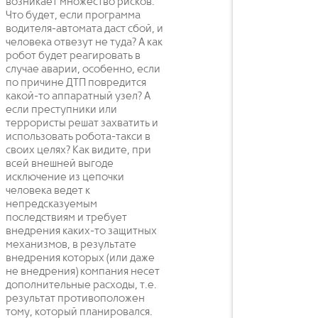
возникает множество рисков.
Что будет, если программа
водителя-автомата даст сбой, и
человека отвезут не туда? А как
робот будет реагировать в
случае аварии, особенно, если
по причине ДТП повредится
какой-то аппаратный узел? А
если преступники или
террористы решат захватить и
использовать робота-такси в
своих целях? Как видите, при
всей внешней выгоде
исключение из цепочки
человека ведет к
непредсказуемым
последствиям и требует
внедрения каких-то защитных
механизмов, в результате
внедрения которых (или даже
не внедрения) компания несет
дополнительные расходы, т.е.
результат противоположен
тому, который планировался.