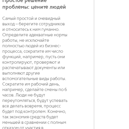
Простое решение
проблемы: цените людей
Самый простой и очевидный
выход – берегите сотрудников
и относитесь к ним гуманно.
Определите адекватные нормы
работы, не исключайте
полностью людей из бизнес-
процесса, сократите им число
функций, например, пусть они
контролируют, проверяют и
распечатывают документы или
выполняют другие
вспомогательные виды работы.
Сократите им рабочий день,
например, сделайте смены по 6
часов. Люди не будут
переутомляться, будут успевать
все делать вовремя, процесс
будет под контролем. Конечно,
так экономия средств будет
меньшей в сравнении с полным
отказом от участия в