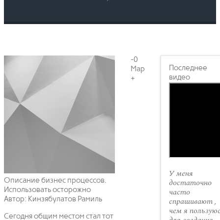
-0
Последнее
Мар
видео
+
У меня
Описание бизнес процессов.
достаточно
Использовать осторожно
часто
Автор: Кинзябулатов Рамиль
спрашивают ,
чем я пользую
Сегодня общим местом стал тот