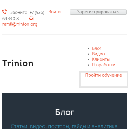
Войти
Зарегистрироваться
Звоните: +7 (926)
69 33 018
ramil@trinion.org
Блог
Видео
Клиенты
Trinion
Разработки
Пройти обучение
Блог
Статьи, видео, постеры, гайды и аналитика.