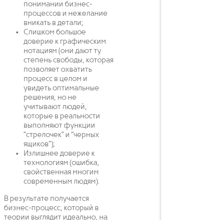
понимании бизнес-
процессов и нежелание
вникать в детали;
Слишком большое
доверие к графическим
нотациям (они дают ту
степень свободы, которая
позволяет охватить
процесс в целом и
увидеть оптимальные
решения, но не
учитывают людей,
которые в реальности
выполняют функции
“стрелочек” и “черных
ящиков”);
Излишнее доверие к
технологиям (ошибка,
свойственная многим
современным людям).
В результате получается
бизнес-процесс, который в
теории выглядит идеально, на