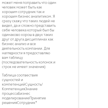
может меня поправить что один
человек может быть как
хорошим сотрудник так и
хорошим бизнес аналитиком. Я
сразу скажу что таких людей не
видел, да и сложно представить
себе человека который был бы
одинаково хорош в двух таких
друг от друга дисциплинах как
бизнес анализ и все
деятельность компании. Для
наглядности я предоставляю
вам таблицу
(последовательность колонок и
строк не имеет значения):
Таблица соотвествия
сущностей и
компетенцийСущность/
КомпетенцияЗнание
процессаБизнес
моделированиеПринятие
решенияСотрудник*