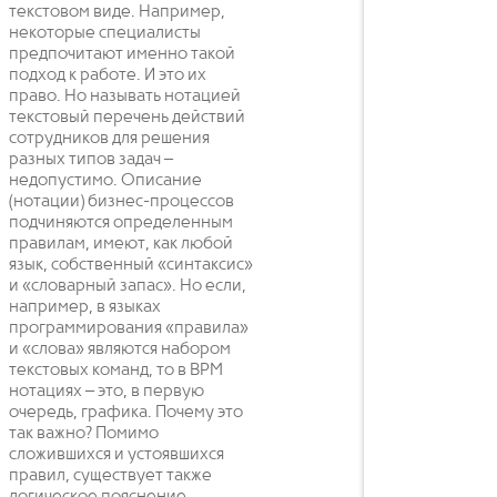
текстовом виде. Например,
некоторые специалисты
предпочитают именно такой
подход к работе. И это их
право. Но называть нотацией
текстовый перечень действий
сотрудников для решения
разных типов задач –
недопустимо. Описание
(нотации) бизнес-процессов
подчиняются определенным
правилам, имеют, как любой
язык, собственный «синтаксис»
и «словарный запас». Но если,
например, в языках
программирования «правила»
и «слова» являются набором
текстовых команд, то в BPM
нотациях – это, в первую
очередь, графика. Почему это
так важно? Помимо
сложившихся и устоявшихся
правил, существует также