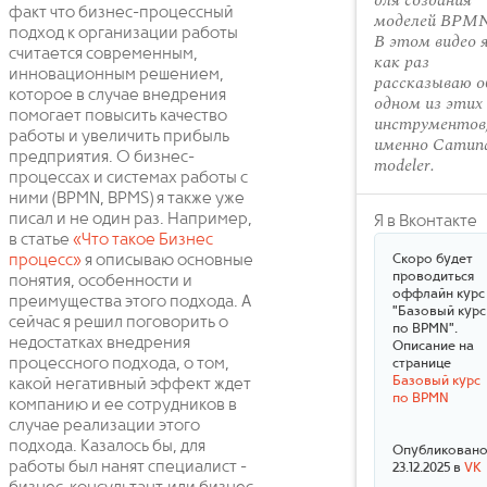
для создания
факт что бизнес-процессный
моделей BPMN
подход к организации работы
В этом видео 
считается современным,
как раз
инновационным решением,
рассказываю о
которое в случае внедрения
одном из этих
помогает повысить качество
инструментов,
работы и увеличить прибыль
именно Camun
предприятия. О бизнес-
modeler.
процессах и системах работы с
ними (BPMN, BPMS) я также уже
писал и не один раз. Например,
Я в Вконтакте
в статье
«Что такое Бизнес
процесс»
я описываю основные
Скоро будет
проводиться
понятия, особенности и
оффлайн курс
преимущества этого подхода. А
"Базовый курс
сейчас я решил поговорить о
по BPMN".
недостатках внедрения
Описание на
процессного подхода, о том,
странице
Базовый курс
какой негативный эффект ждет
по BPMN
компанию и ее сотрудников в
случае реализации этого
подхода. Казалось бы, для
Опубликован
работы был нанят специалист -
23.12.2025 в
VK