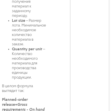
получения
материал к
заданному
периоду.
Lot size
– Размер
лота. Минимальное
необходимое
количество
материала в
заказе.
Quantity per unit
–
Количество
необходимого
материала для
производства
единицы
продукции.
В целом формула
выглядит так:
Planned-order
release=
Gross
requirements - On hand