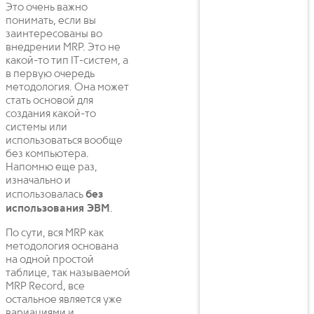
Это очень важно
понимать, если вы
заинтересованы во
внедрении MRP. Это не
какой-то тип IT-систем, а
в первую очередь
методология. Она может
стать основой для
создания какой-то
системы или
использоваться вообще
без компьютера.
Напомню еще раз,
изначально и
использовалась
без
использования ЭВМ
.
По сути, вся MRP как
методология основана
на одной простой
таблице, так называемой
MRP Record, все
остальное является уже
вариациями и