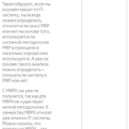
Таким образом, если мы
изучаем какую-то IT-
систему, мы всегда
можем определить,
относится ли она к MRP
или нет на основе того,
используется ли
системой методология
MRP в принципе и
насколько хорошо она
используется. А уже на
основе такого анализа
можно определить –
относить ли систему к
MRP или нет.
С MRPII так уже не
получится, так как для
MRPII не существует
четкой методологии. К
семейству MRPII относят
уже именно IT-системы.
Можно сказать, что