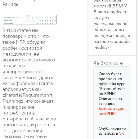
для создания
Рамиль
моделей BPMN.
В этом видео я
как раз
рассказываю об
одном из этих
В этой статье мы
инструментов, а
поговорим о том, что
именно Camundo
такое MRP, обсудим
modeler.
особенности этой
методологии, ее
возможности, отличия от
Я в Вконтакте
различных
информационных
Скоро будет
систем и многое другое.
проводиться
Расшифровывается эта
оффлайн курс
"Базовый курс
аббревиатура как
по BPMN".
«Material Requirements
Описание на
Planning», что означает
странице
планирование
Базовый курс
потребности в
по BPMN
материалах. А начали ее
применять для расчетов
Опубликовано
еще до появления
23.12.2025 в
VK
сложных IT-систем и