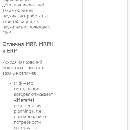
дополнениями к ней.
Таким образом,
научившись работать с
этой таблицей, вы
научитесь использовать
MRP.
Отличия MRP. MRPII
и ERP
Исходя из названий,
можно уже заметить
важные отличия:
MRP – это
методология,
которая описывает
«Material
requirements
planning», т.е.
планирование в
потребности
материалов.