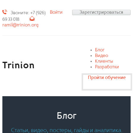
Войти
Зарегистрироваться
Звоните: +7 (926)
69 33 018
ramil@trinion.org
Блог
Видео
Клиенты
Trinion
Разработки
Пройти обучение
Блог
Статьи, видео, постеры, гайды и аналитика.