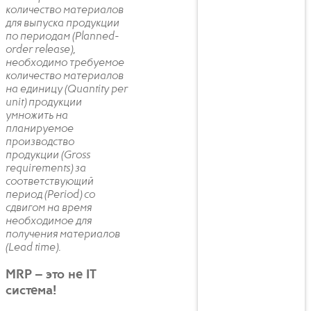
количество материалов
для выпуска продукции
по периодам (Planned-
order release),
необходимо требуемое
количество материалов
на единицу (Quantity per
unit) продукции
умножить на
планируемое
производство
продукции (Gross
requirements) за
соответствующий
период (Period) со
сдвигом на время
необходимое для
получения материалов
(Lead time).
MRP – это не IT
система!