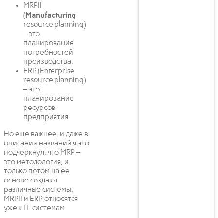
MRPII
(
Manufacturing
resource planning)
– это
планирование
потребностей
производства.
ERP (Enterprise
resource planning)
– это
планирование
ресурсов
предприятия.
Но еще важнее, и даже в
описании названий я это
подчеркнул, что MRP –
это методология, и
только потом на ее
основе создают
различные системы.
MRPII и ERP относятся
уже к IT-системам.