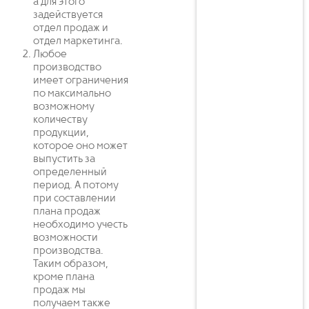
а для этого
задействуется
отдел продаж и
отдел маркетинга.
Любое
производство
имеет ограничения
по максимально
возможному
количеству
продукции,
которое оно может
выпустить за
определенный
период. А потому
при составлении
плана продаж
необходимо учесть
возможности
производства.
Таким образом,
кроме плана
продаж мы
получаем также