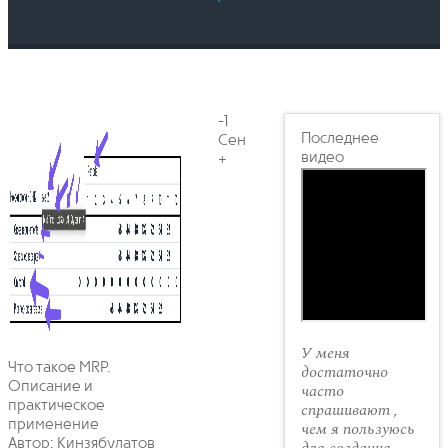
-1
Последнее
Сен
видео
+
У меня
Что такое MRP.
достаточно
Описание и
часто
практическое
спрашивают ,
применение
чем я пользуюсь
Автор: Кинзябулатов