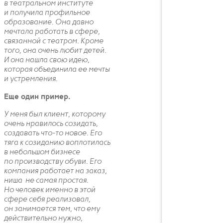
в театральном институте
и получила профильное
образование. Она давно
мечтала работать в сфере,
связанной с театром. Кроме
того, она очень любит детей.
И она нашла свою идею,
которая объединила ее мечты
и устремления.
Еще один пример.
У меня был клиент, которому
очень нравилось созидать,
создавать что-то новое. Его
тяга к созиданию воплотилась
в небольшом бизнесе
по производству обуви. Его
компания работает на заказ,
ниша не самая простая.
Но человек именно в этой
сфере себя реализовал,
он занимается тем, что ему
действительно нужно,