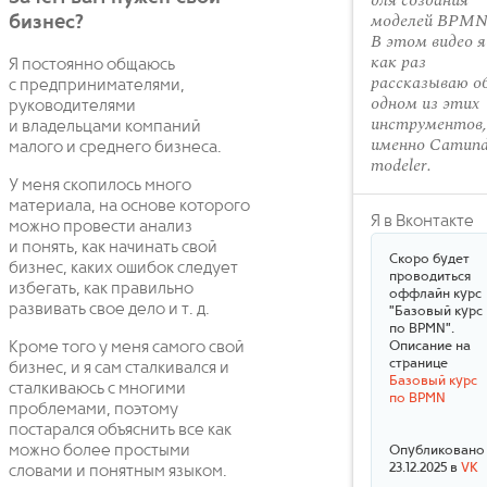
для создания
моделей BPMN
бизнес?
В этом видео я
как раз
Я постоянно общаюсь
рассказываю о
с предпринимателями,
одном из этих
руководителями
инструментов,
и владельцами компаний
именно Camun
малого и среднего бизнеса.
modeler.
У меня скопилось много
материала, на основе которого
Я в Вконтакте
можно провести анализ
и понять, как начинать свой
Скоро будет
бизнес, каких ошибок следует
проводиться
избегать, как правильно
оффлайн курс
развивать свое дело и т. д.
"Базовый курс
по BPMN".
Описание на
Кроме того у меня самого свой
странице
бизнес, и я сам сталкивался и
Базовый курс
сталкиваюсь с многими
по BPMN
проблемами, поэтому
постарался объяснить все как
можно более простыми
Опубликовано
23.12.2025 в
VK
словами и понятным языком.