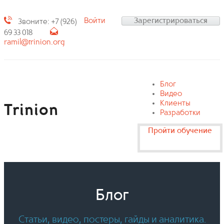
Войти
Зарегистрироваться
Звоните: +7 (926)
69 33 018
ramil@trinion.org
Блог
Видео
Клиенты
Trinion
Разработки
Пройти обучение
Блог
Статьи, видео, постеры, гайды и аналитика.