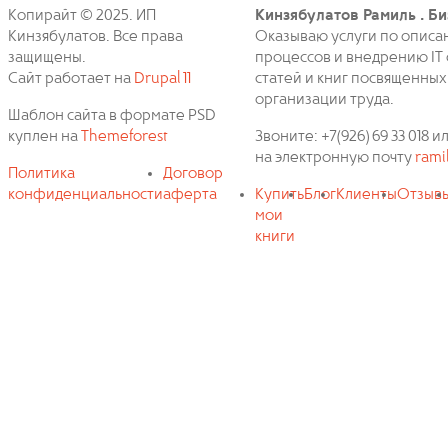
Копирайт © 2025. ИП
Кинзябулатов Рамиль . Би
Кинзябулатов. Все права
Оказываю услуги по описа
защищены.
процессов и внедрению IT 
Сайт работает на
Drupal 11
статей и книг посвященных
организации труда.
Шаблон сайта в формате PSD
куплен на
Themeforest
Звоните: +7(926) 69 33 018
на электронную почту
rami
Политика
Договор
конфиденциальности
аферта
Купить
Блог
Клиенты
Отзыв
мои
книги