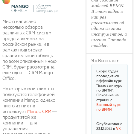
для создания
моделей BPMN.
В этом видео я
как раз
рассказываю об
Мною написано
одном из этих
несколько обзоров
инструментов, а
различных CRM-систем,
именно Camundo
представленных на
modeler.
российском рынке, и в
рамках подготовки
сравнительной таблицы
Я в Вконтакте
по всем описанным мною
CRM, будет рассмотрена
Скоро будет
еще одна — CRM Mango
проводиться
Office.
оффлайн курс
"Базовый курс
Некоторые мои клиенты
по BPMN".
пользуются телефонией
Описание на
странице
компании Mango, однако
Базовый курс
никто из них не
по BPMN
использует
Mango CRM
—
продукт этой же
компании — для
Опубликовано
управления
23.12.2025 в
VK