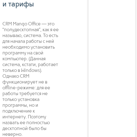
и тарифы
CRM Mango Office — это
“полудесктопная”, как я ее
называю, система. То есть
для начала работы с ней
необходимо установить
программу на свой
компьютер. (Данная
система, кстати, работает
только в Windows).
Однако CRM
функционирует не в
offline-режиме: для ее
работы требуется не
только установка
программы, но и
подключение к
интернету. Поэтому
назвать ее полностью
десктопной было бы
неверно.