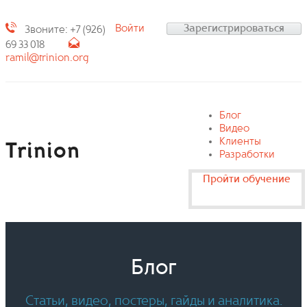
Войти
Зарегистрироваться
Звоните: +7 (926)
69 33 018
ramil@trinion.org
Блог
Видео
Клиенты
Trinion
Разработки
Пройти обучение
Блог
Статьи, видео, постеры, гайды и аналитика.