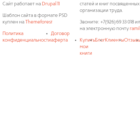
Сайт работает на
Drupal 11
статей и книг посвященных
организации труда.
Шаблон сайта в формате PSD
куплен на
Themeforest
Звоните: +7(926) 69 33 018
на электронную почту
rami
Политика
Договор
конфиденциальности
аферта
Купить
Блог
Клиенты
Отзыв
мои
книги