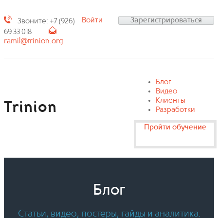
Войти
Зарегистрироваться
Звоните: +7 (926)
69 33 018
ramil@trinion.org
Блог
Видео
Клиенты
Trinion
Разработки
Пройти обучение
Блог
Статьи, видео, постеры, гайды и аналитика.