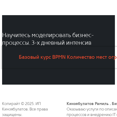
Научитесь моделировать бизнес-
процессы. 3-x дневный интенсив
Базовый курс BPMN
Количество мест ог
Копирайт © 2025. ИП
Кинзябулатов Рамиль . Би
Кинзябулатов. Все права
Оказываю услуги по описа
защищены.
процессов и внедрению IT 