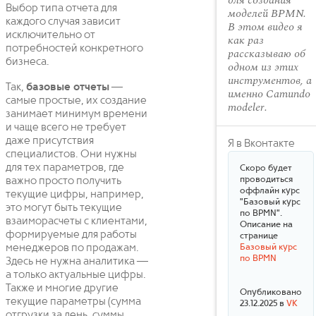
для создания
Выбор типа отчета для
моделей BPMN.
каждого случая зависит
В этом видео я
исключительно от
как раз
потребностей конкретного
рассказываю об
бизнеса.
одном из этих
инструментов, а
Так,
базовые отчеты
—
именно Camundo
самые простые, их создание
modeler.
занимает минимум времени
и чаще всего не требует
даже присутствия
Я в Вконтакте
специалистов. Они нужны
для тех параметров, где
Скоро будет
проводиться
важно просто получить
оффлайн курс
текущие цифры, например,
"Базовый курс
это могут быть текущие
по BPMN".
взаиморасчеты с клиентами,
Описание на
формируемые для работы
странице
менеджеров по продажам.
Базовый курс
по BPMN
Здесь не нужна аналитика —
а только актуальные цифры.
Также и многие другие
Опубликовано
текущие параметры (сумма
23.12.2025 в
VK
отгрузки за день, суммы