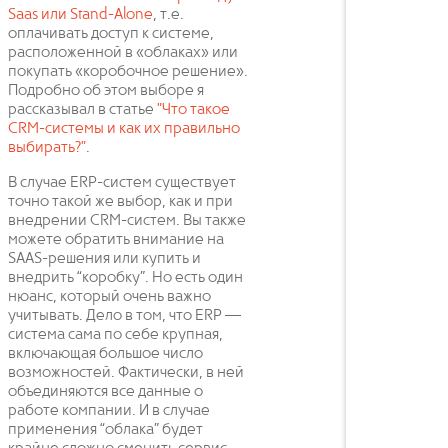
Saas или Stand-Alone
, т.е.
оплачивать доступ к системе,
расположенной в «облаках» или
покупать «коробочное решение».
Подробно об этом выборе я
рассказывал в статье
"Что такое
CRM-системы и как их правильно
выбирать?"
.
В случае ERP-систем существует
точно такой же выбор, как и при
внедрении CRM-систем. Вы также
можете обратить внимание на
SAAS-решения или купить и
внедрить “коробку”. Но есть один
нюанс, который очень важно
учитывать. Дело в том, что ERP —
система сама по себе крупная,
включающая большое число
возможностей. Фактически, в ней
объединяются все данные о
работе компании. И в случае
применения “облака” будет