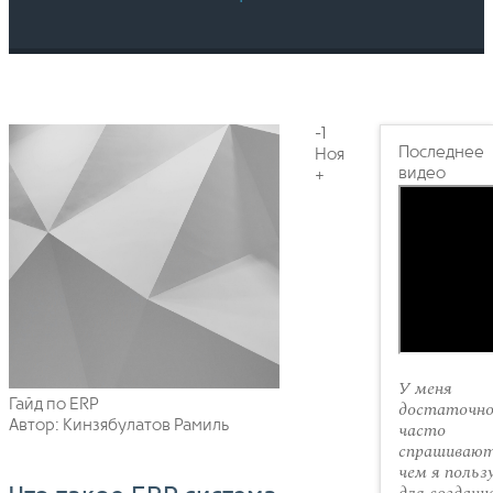
-1
Последнее
Ноя
видео
+
У меня
Гайд по ERP
достаточн
Автор: Кинзябулатов Рамиль
часто
спрашивают
чем я польз