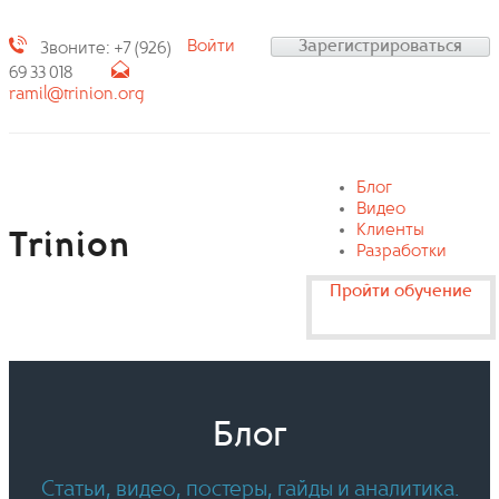
Войти
Зарегистрироваться
Звоните: +7 (926)
69 33 018
ramil@trinion.org
Блог
Видео
Клиенты
Trinion
Разработки
Пройти обучение
Блог
Статьи, видео, постеры, гайды и аналитика.