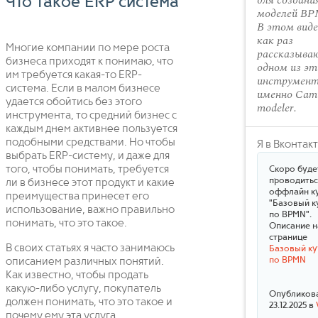
для создани
Что такое ERP система
моделей BP
В этом виде
как раз
Многие компании по мере роста
рассказыва
бизнеса приходят к понимаю, что
одном из эт
им требуется какая-то ERP-
инструмент
система. Если в малом бизнесе
именно Cam
удается обойтись без этого
modeler.
инструмента, то средний бизнес с
каждым днем активнее пользуется
подобными средствами. Но чтобы
Я в Вконтак
выбрать ERP-систему, и даже для
того, чтобы понимать, требуется
Скоро буде
проводитьс
ли в бизнесе этот продукт и какие
оффлайн к
преимущества принесет его
"Базовый к
использование, важно правильно
по BPMN".
понимать, что это такое.
Описание н
странице
В своих статьях я часто занимаюсь
Базовый ку
по BPMN
описанием различных понятий.
Как известно, чтобы продать
какую-либо услугу, покупатель
Опубликов
должен понимать, что это такое и
23.12.2025 в
почему ему эта услуга