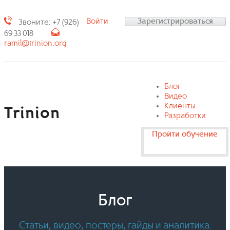
Войти
Зарегистрироваться
Звоните: +7 (926)
69 33 018
ramil@trinion.org
Блог
Видео
Клиенты
Trinion
Разработки
Пройти обучение
Блог
Статьи, видео, постеры, гайды и аналитика.