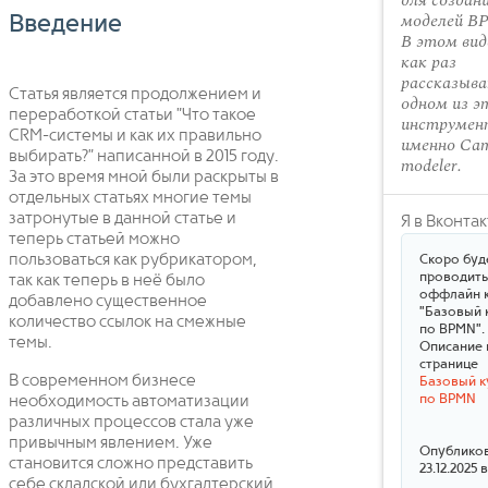
для создан
моделей B
Введение
В этом вид
как раз
рассказыва
Статья является продолжением и
одном из э
переработкой статьи "Что такое
инструмент
CRM-системы и как их правильно
именно Ca
выбирать?" написанной в 2015 году.
modeler.
За это время мной были раскрыты в
отдельных статьях многие темы
затронутые в данной статье и
Я в Вконта
теперь статьей можно
пользоваться как рубрикатором,
Скоро буд
проводить
так как теперь в неё было
оффлайн 
добавлено существенное
"Базовый 
количество ссылок на смежные
по BPMN".
темы.
Описание 
странице
В современном бизнесе
Базовый к
по BPMN
необходимость автоматизации
различных процессов стала уже
привычным явлением. Уже
Опублико
становится сложно представить
23.12.2025 
себе складской или бухгалтерский