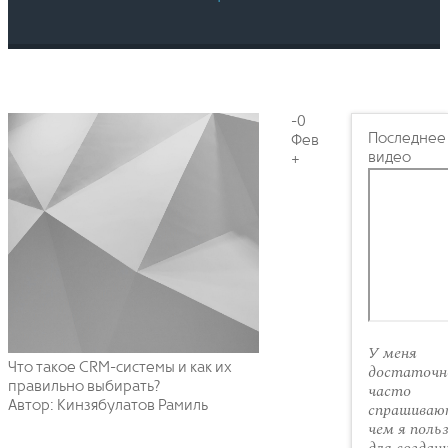
-0
Последнее
Фев
видео
+
У меня
Что такое CRM-системы и как их
достаточн
правильно выбирать?
часто
Автор: Кинзябулатов Рамиль
спрашиваю
чем я поль