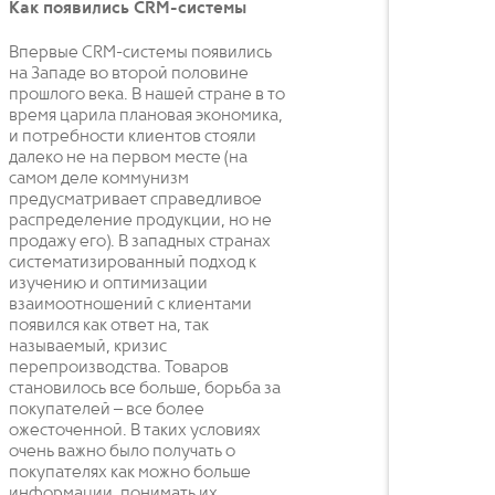
Как появились CRM-системы
Впервые CRM-системы появились
на Западе во второй половине
прошлого века. В нашей стране в то
время царила плановая экономика,
и потребности клиентов стояли
далеко не на первом месте (на
самом деле коммунизм
предусматривает справедливое
распределение продукции, но не
продажу его). В западных странах
систематизированный подход к
изучению и оптимизации
взаимоотношений с клиентами
появился как ответ на, так
называемый, кризис
перепроизводства. Товаров
становилось все больше, борьба за
покупателей – все более
ожесточенной. В таких условиях
очень важно было получать о
покупателях как можно больше
информации, понимать их