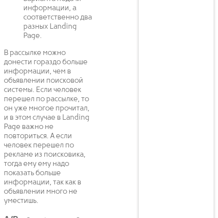
информации, а
соответственно два
разных Landing
Page.
В рассылке можно
донести гораздо больше
информации, чем в
объявлении поисковой
системы. Если человек
перешел по рассылке, то
он уже многое прочитал,
и в этом случае в Landing
Page важно не
повториться. А если
человек перешел по
рекламе из поисковика,
тогда ему ему надо
показать больше
информации, так как в
объявлении много не
уместишь.