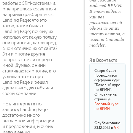
для создания
работы с CRM-системами,
моделей BPMN.
мне пришлось косвенно и
В этом видео я
напрямую разбираться с
как раз
Landing Page: что это
рассказываю об
такое; какие бывают
одном из этих
Landing Page; почему их
инструментов, а
используют; какую пользу
именно Camundo
они приносят, какой вред;
modeler.
в чем отличие их от сайта?
Эти и многие другие
вопросы стояли передо
Я в Вконтакте
мной. Думаю, с ними
сталкиваются многие, кто
Скоро будет
проводиться
услышал что-то про
оффлайн курс
Landing Page и решил
"Базовый курс
сделать его для себя или
по BPMN".
своей компании.
Описание на
странице
Но в интернете по
Базовый курс
по BPMN
запросу Landing Page
достаточно много
рекламной информации
Опубликовано
и предложений, и очень
23.12.2025 в
VK
мало именно