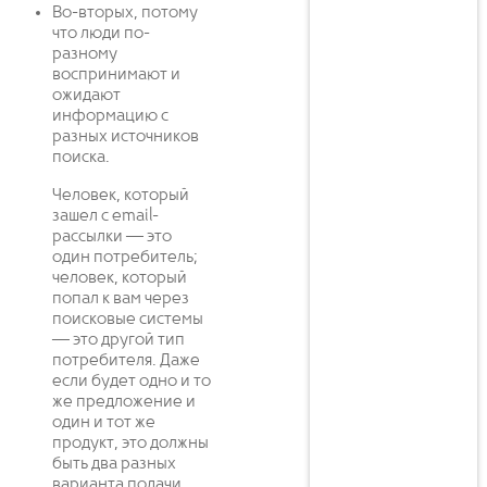
Во-вторых, потому
что люди по-
разному
воспринимают и
ожидают
информацию с
разных источников
поиска.
Человек, который
зашел с email-
рассылки — это
один потребитель;
человек, который
попал к вам через
поисковые системы
— это другой тип
потребителя. Даже
если будет одно и то
же предложение и
один и тот же
продукт, это должны
быть два разных
варианта подачи