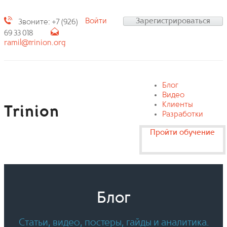
Войти
Зарегистрироваться
Звоните: +7 (926)
69 33 018
ramil@trinion.org
Блог
Видео
Клиенты
Trinion
Разработки
Пройти обучение
Блог
Статьи, видео, постеры, гайды и аналитика.