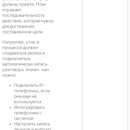
должны прийти. План
отражает
последовательность
действий, которая нужна
для достижения
поставленной цели.
Например, у нас в
процессе должен
создаваться звонок и
подключаться
автоматически запись
разговора. Значит, нам
нужно:
Подключить IP-
телефонию, если
она еще не
используется.
Интегрировать
телефонию с
системой.
Настроить запись
звонков и выбрать