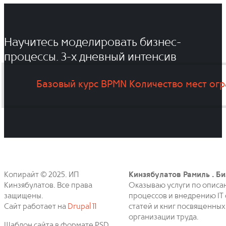
Научитесь моделировать бизнес-
процессы. 3-x дневный интенсив
Базовый курс BPMN
Количество мест ог
Копирайт © 2025. ИП
Кинзябулатов Рамиль . Би
Кинзябулатов. Все права
Оказываю услуги по описа
защищены.
процессов и внедрению IT 
Сайт работает на
Drupal 11
статей и книг посвященных
организации труда.
Шаблон сайта в формате PSD