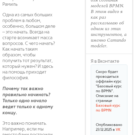
для создания
Рамиль
моделей BPMN.
В этом видео я
Одна из самых больших
как раз
проблем в любом,
рассказываю об
особенно, большом деле
одном из этих
– это начать. Всегда на
инструментов, а
старте возникает масса
именно Camundo
вопросов. С чего начать?
modeler.
Как начать таким
образом, чтобы
получить тот результат,
Я в Вконтакте
который нужен? И здесь
на помощь приходит
Скоро будет
проводиться
философия.
оффлайн курс
"Базовый курс
Почему так важно
по BPMN".
правильно начинать?
Описание на
Только одно начало
странице
Базовый курс
ведет только к одному
по BPMN
концу.
Это важно понимать.
Опубликовано
Например, если мы
23.12.2025 в
VK