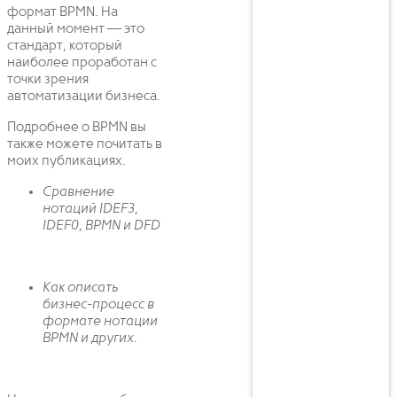
формат BPMN. На
данный момент — это
стандарт, который
наиболее проработан с
точки зрения
автоматизации бизнеса.
Подробнее о BPMN вы
также можете почитать в
моих публикациях.
Сравнение
нотаций IDEF3,
IDEF0, BPMN и DFD
Как описать
бизнес-процесс в
формате нотации
BPMN и других.