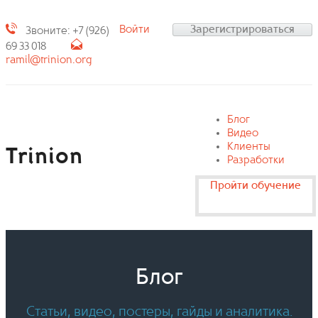
Войти
Зарегистрироваться
Звоните: +7 (926)
69 33 018
ramil@trinion.org
Блог
Видео
Клиенты
Trinion
Разработки
Пройти обучение
Блог
Статьи, видео, постеры, гайды и аналитика.