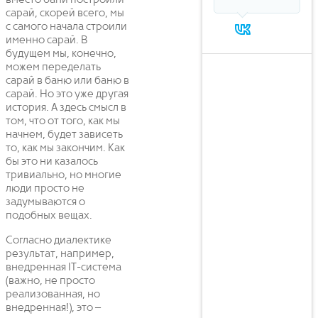
вместо бани построили
сарай, скорей всего, мы
с самого начала строили
именно сарай. В
будущем мы, конечно,
можем переделать
сарай в баню или баню в
сарай. Но это уже другая
история. А здесь смысл в
том, что от того, как мы
начнем, будет зависеть
то, как мы закончим. Как
бы это ни казалось
тривиально, но многие
люди просто не
задумываются о
подобных вещах.
Согласно диалектике
результат, например,
внедренная IT-система
(важно, не просто
реализованная, но
внедренная!), это –