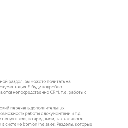
ной раздел, вы можете почитать на
Документация. Я буду подробно
саются непосредственно CRM, т.е. работы с
рокий перечень дополнительных
озможность работы с документами и т.д.
о ненужными, но вредными, так как вносят
в системе bpm’online sales. Разделы, которые