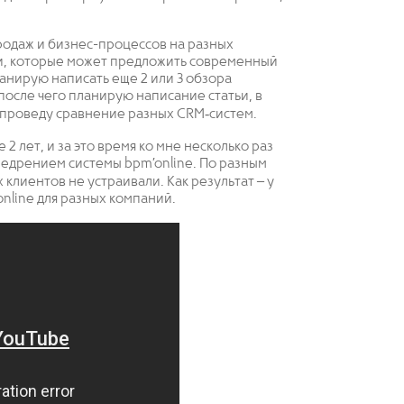
одаж и бизнес-процессов на разных
и, которые может предложить современный
анирую написать еще 2 или 3 обзора
осле чего планирую написание статьи, в
 проведу сравнение разных CRM‐систем.
 лет, и за это время ко мне несколько раз
недрением системы bpm’online. По разным
лиентов не устраивали. Как результат – у
nline для разных компаний.