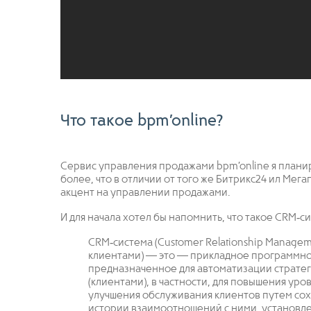
Что такое bpm’online?
Сервис управления продажами bpm’online я плани
более, что в отличии от того же Битрикс24 ил Мег
акцент на управлении продажами.
И для начала хотел бы напомнить, что такое CRM‐с
CRM‐система (Customer Relationship Manage
клиентами) — это — прикладное программно
предназначенное для автоматизации стратег
(клиентами), в частности, для повышения ур
улучшения обслуживания клиентов путем со
истории взаимоотношений с ними, установле