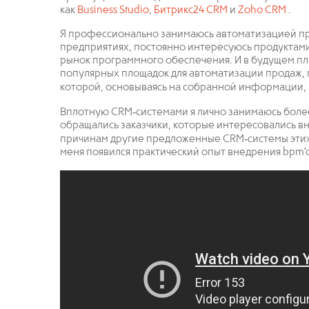
как
Business Studio
,
Битрикс24 CRM
и
Zoho CRM
.
Я профессионально занимаюсь автоматизацией пр
предприятиях, постоянно интересуюсь продуктам
рынок программного обеспечения. И в будущем пл
популярных площадок для автоматизации продаж, п
которой, основываясь на собранной информации,
Вплотную CRM‐системами я лично занимаюсь более 2
обращались заказчики, которые интересовались в
причинам другие предложенные CRM‐системы этих к
меня появился практический опыт внедрения bpm’o