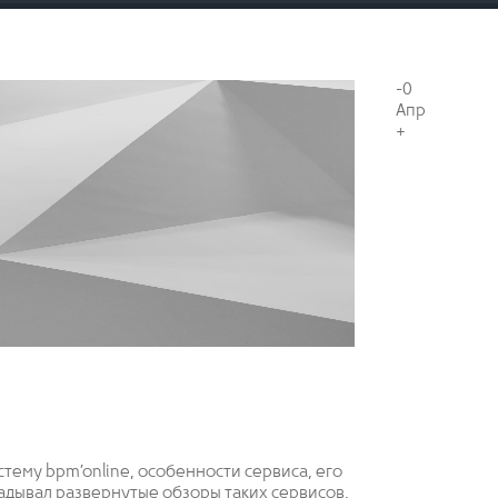
-0
Апр
+
стему bpm’online, особенности сервиса, его
адывал развернутые обзоры таких сервисов,