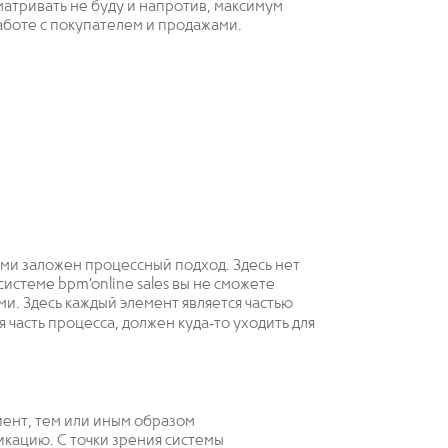
атривать не буду и напротив, максимум
боте с покупателем и продажами.
ами заложен процессный подход. Здесь нет
истеме bpm’online sales вы не сможете
ми. Здесь каждый элемент является частью
я часть процесса, должен куда‐то уходить для
иент, тем или иным образом
кацию. С точки зрения системы