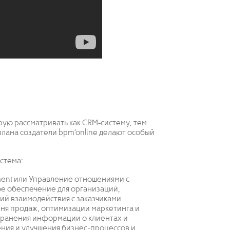
рую рассматривать как CRM‐систему, тем
аплана создатели bpm’online делают особый
истема:
ment или Управление отношениями с
е обеспечение для организаций,
ий взаимодействия с заказчиками
овня продаж, оптимизации маркетинга и
хранения информации о клиентах и
ния и улучшения бизнес-процессов и