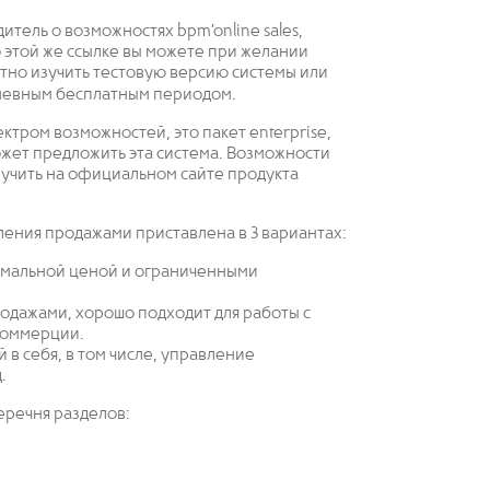
тель о возможностях bpm’online sales,
 этой же ссылке вы можете при желании
атно изучить тестовую версию системы или
дневным бесплатным периодом.
ктром возможностей, это пакет enterprise,
может предложить эта система. Возможности
изучить на официальном сайте продукта
вления продажами приставлена в 3 вариантах:
нимальной ценой и ограниченными
родажами, хорошо подходит для работы с
коммерции.
 в себя, в том числе, управление
.
еречня разделов: