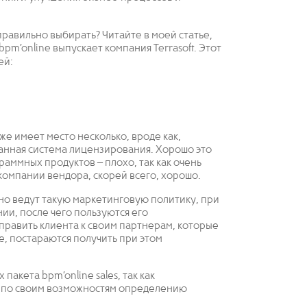
правильно выбирать? Читайте в моей статье,
pm’online выпускает компания Terrasoft. Этот
ей:
же имеет место несколько, вроде как,
танная система лицензирования. Хорошо это
раммных продуктов – плохо, так как очень
я компании вендора, скорей всего, хорошо.
но ведут такую маркетинговую политику, при
ии, после чего пользуются его
править клиента к своим партнерам, которые
же, постараются получить при этом
пакета bpm’online sales, так как
т по своим возможностям определению