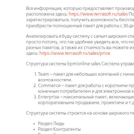
Вся информация, которую предоставляет производи
расположена здесь:
https://www.terrasoft.ru/sales
По
зарегистрироваться, получить возможность беспл
приобрести полноценный пакет для работы с 30‐
Анализировать я буду систему с самым широким спе
просто потому, что так удобнее увидеть все, что 
разных пакетов, а также их стоимость вы можете 
здесь:
https://www.terrasoft.ru/sales/price
Структура системы bpm’online sales Система упра
Team – пакет для небольших компаний с ми
возможностями.
Commerce – пакет для работы с короткими п
конечным потребителем и для электронной 
Enterprise – максимальный пакет, включающий
корпоративными продажами, проектами и т.д
Структура системы строится на основе широкого п
Раздел Лиды
Раздел Контрагенты