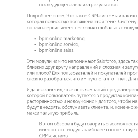
последующего анализа результатов.
Подробнее о том, Что такое CRM‐системы и как их 
которая полностью посвящена этой теме. Систему b
онлайн‐сервис имеет несколько глобальных модул
bpm’online marketing,
bpm’online service,
bpm’online sales.
Эти модули чем‐то напоминают Saleforce, здесь так
близких друг другу направлений и сложная и запу
или плохо? Для пользователей и покупателей прог
сложно разобраться, что им нужно, а что – нет. Дл
Я давно заметил, что часть компаний преднамерен
которой пользователь путается в продуктах компан
растерянностью и недоумением для того, чтобы на
будут внедрять, обслуживать клиента, и, конечно 
максимальную прибыль.
В этом обзоре я буду говорить о возможностях 
именно этот модуль наиболее соответствуе
CRM‐системы.