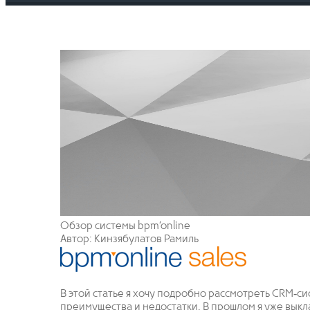
Обзор системы bpm’online
Автор: Кинзябулатов Рамиль
В этой статье я хочу подробно рассмотреть CRM‐си
преимущества и недостатки. В прошлом я уже выкл