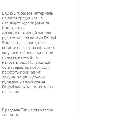
В CMS Drupal все материалы
на сайте традиционно
называют нодами (от англ.
Node), хотя в
административной панели
русскоязычной версии Drupal
9 вы это название уже не
встретите, здесь вместо него
вы увидите более понятный
пункт меню – «Типы
материалов». Но традиции
есть традиции, потому для
простоты понимания
документации и других
публикаций по системе
Drupal лучше запомнить это
название.
В разделе Типы материалов
доступны: