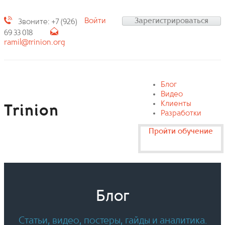
Войти
Зарегистрироваться
Звоните: +7 (926)
69 33 018
ramil@trinion.org
Блог
Видео
Клиенты
Trinion
Разработки
Пройти обучение
Блог
Статьи, видео, постеры, гайды и аналитика.