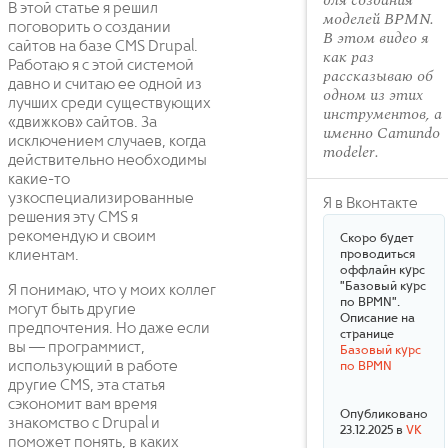
для создания
В этой статье я решил
моделей BPMN.
поговорить о создании
В этом видео я
сайтов на базе CMS Drupal.
как раз
Работаю я с этой системой
рассказываю об
давно и считаю ее одной из
одном из этих
лучших среди существующих
инструментов, а
«движков» сайтов. За
именно Camundo
исключением случаев, когда
modeler.
действительно необходимы
какие-то
узкоспециализированные
Я в Вконтакте
решения эту CMS я
рекомендую и своим
Скоро будет
клиентам.
проводиться
оффлайн курс
"Базовый курс
Я понимаю, что у моих коллег
по BPMN".
могут быть другие
Описание на
предпочтения. Но даже если
странице
вы — программист,
Базовый курс
использующий в работе
по BPMN
другие CMS, эта статья
сэкономит вам время
Опубликовано
знакомство с Drupal и
23.12.2025 в
VK
поможет понять, в каких