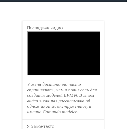
Последнее видео
У меня достаточно часто
спрашивают , чем я пользуюсь для
создания моделей BPMN. В этом
видео я как раз рассказываю об
одном из этих инструментов, а
именно Camundo modeler.
Я в Вконтакте