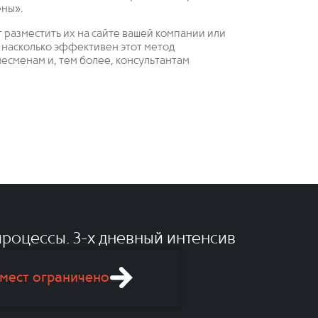
ены».
т разместить их на сайте вашей компании или
, насколько эффективен этот метод
есменам и, тем более, консультантам
роцессы. 3-x дневный интенсив
мест ограничено