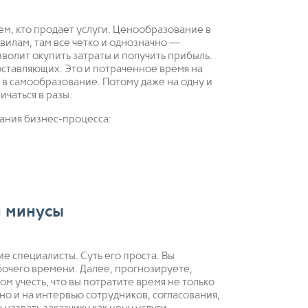
ем, кто продает услуги. Ценообразование в
илам, там все четко и однозначно —
зволит окупить затраты и получить прибыль.
оставляющих. Это и потраченное время на
я в самообразование. Потому даже на одну и
ичаться в разы.
ания бизнес-процесса:
и минусы
е специалисты. Суть его проста. Вы
абочего времени. Далее, прогнозируете,
ом учесть, что вы потратите время не только
но и на интервью сотрудников, согласования,