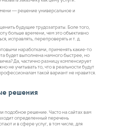
азвать заказчику как цену услуги.
емени — решение универсальное и
ценить будущие трудозатраты. Боле того,
боту больше времени, чем это объективно
ся, исправлять, перепроверять и т. д.
отовыми наработками, применять какие-то
ота будет выполнена намного быстрее, но
вичка? Да, частично разницу компенсирует
о не учитывать то, что в реальности будут
профессионалам такой вариант не нравится.
ые решения
ели подобное решение. Часто на сайтах вам
 входит определенный перечень
ют и в сфере услуг, в том числе, для