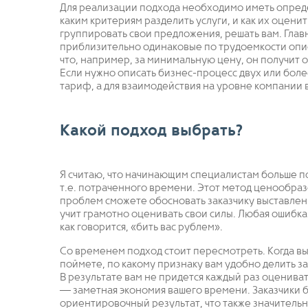
Для реализации подхода необходимо иметь опреде
каким критериям разделить услуги, и как их оцени
группировать свои предложения, решать вам. Глав
приблизительно одинаковые по трудоемкости описа
что, например, за минимальную цену, он получит 
Если нужно описать бизнес-процесс двух или боле
тариф, а для взаимодействия на уровне компании в
Какой подход выбрать?
Я считаю, что начинающим специалистам больше по
т.е. потраченного времени. Этот метод ценообра
проблем сможете обосновать заказчику выставлен
учит грамотно оценивать свои силы. Любая ошибк
как говорится, «бить вас рублем».
Со временем подход стоит пересмотреть. Когда вы
поймете, по какому признаку вам удобно делить за
В результате вам не придется каждый раз оцениват
— заметная экономия вашего времени. Заказчики б
ориентировочный результат, что также значительн