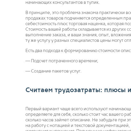
начинающих консультантов в тупик.
В принципе, это проблема знакома практически вс
продажах товаров подчиняется определенным прав
себестоимость плюс торговая наценка, которая по
Стоимость вашей работы складывается из других с
выполнение заказа, и ваши знания, опыт, вложени
ту же услугу у разных специалистов цены могут отл
Есть два подхода к формированию стоимости опис
— Подсчет потраченного времени;
— Создание пакетов услуг.
Считаем трудозатраты: плюсы 
Первый вариант чаще всего используют начинающи
определяете для себя, сколько стоит час вашего р
сколько часов займет описание. Не забудьте при эт
на работу с нотацией и текстовой документацией, 