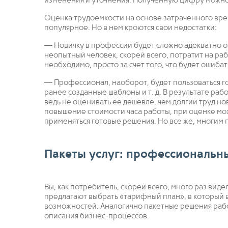
изменения и уточнения. Полученную цифру можно н
Оценка трудоемкости на основе затраченного вр
популярное. Но в нем кроются свои недостатки:
— Новичку в профессии будет сложно адекватно о
неопытный человек, скорей всего, потратит на ра
необходимо, просто за счет того, что будет ошибать
— Профессионал, наоборот, будет пользоваться г
ранее созданные шаблоны и т. д. В результате раб
ведь не оценивать ее дешевле, чем долгий труд но
повышение стоимости часа работы, при оценке можн
применяться готовые решения. Но все же, многим 
Пакеты услуг: профессиональн
Вы, как потребитель, скорей всего, много раз вид
предлагают выбрать «тарифный план», в который
возможностей. Аналогично пакетные решения работа
описания бизнес-процессов.