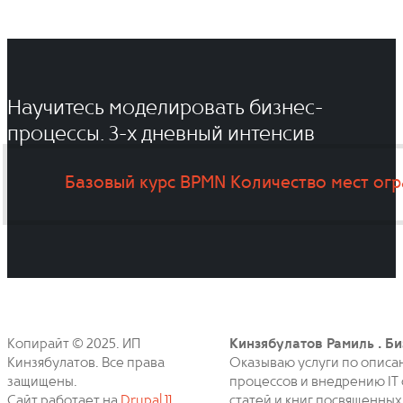
Научитесь моделировать бизнес-
процессы. 3-x дневный интенсив
Базовый курс BPMN
Количество мест ог
Копирайт © 2025. ИП
Кинзябулатов Рамиль . Би
Кинзябулатов. Все права
Оказываю услуги по описа
защищены.
процессов и внедрению IT 
Сайт работает на
Drupal 11
статей и книг посвященных