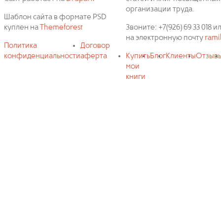
организации труда.
Шаблон сайта в формате PSD
куплен на
Themeforest
Звоните: +7(926) 69 33 018
на электронную почту
rami
Политика
Договор
конфиденциальности
аферта
Купить
Блог
Клиенты
Отзыв
мои
книги