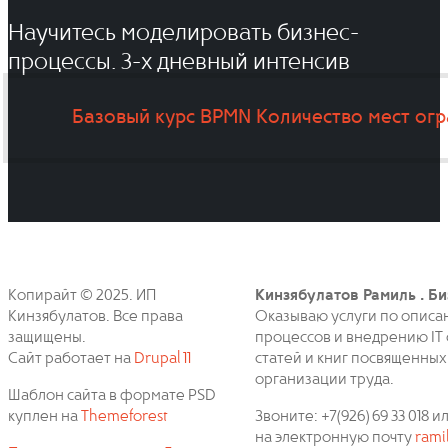
Научитесь моделировать бизнес-
процессы. 3-x дневный интенсив
Базовый курс BPMN
Количество мест ог
Копирайт © 2025. ИП
Кинзябулатов Рамиль . Би
Кинзябулатов. Все права
Оказываю услуги по описа
защищены.
процессов и внедрению IT 
Сайт работает на
Drupal 11
статей и книг посвященных
организации труда.
Шаблон сайта в формате PSD
куплен на
Themeforest
Звоните: +7(926) 69 33 018
на электронную почту
rami