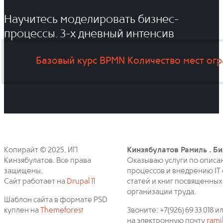
Научитесь моделировать бизнес-
процессы. 3-x дневный интенсив
Базовый курс BPMN
Количество мест ог
Копирайт © 2025. ИП
Кинзябулатов Рамиль . Би
Кинзябулатов. Все права
Оказываю услуги по описа
защищены.
процессов и внедрению IT 
Сайт работает на
Drupal 11
статей и книг посвященных
организации труда.
Шаблон сайта в формате PSD
куплен на
Themeforest
Звоните: +7(926) 69 33 018
на электронную почту
rami