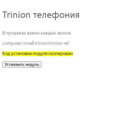
Trinion телефония
В продажах важен каждый звонок
composer install trinion/trinion-tel
Код установки модуля скопирован
Установить модуль