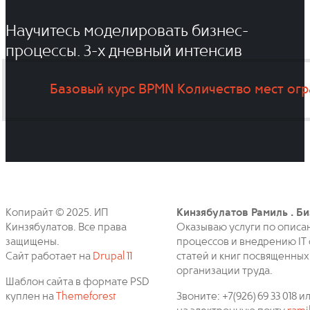
Научитесь моделировать бизнес-
процессы. 3-x дневный интенсив
Базовый курс BPMN
Количество мест ог
Копирайт © 2025. ИП
Кинзябулатов Рамиль . Би
Кинзябулатов. Все права
Оказываю услуги по описа
защищены.
процессов и внедрению IT 
Сайт работает на
Drupal 11
статей и книг посвященных
организации труда.
Шаблон сайта в формате PSD
куплен на
Themeforest
Звоните: +7(926) 69 33 018