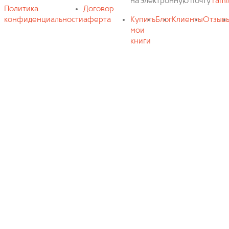
на электронную почту
rami
Политика
Договор
конфиденциальности
аферта
Купить
Блог
Клиенты
Отзыв
мои
книги