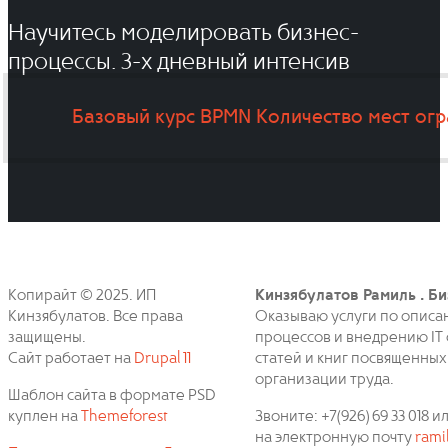
Научитесь моделировать бизнес-
процессы. 3-x дневный интенсив
Базовый курс BPMN
Количество мест ог
Копирайт © 2025. ИП
Кинзябулатов Рамиль . Би
Кинзябулатов. Все права
Оказываю услуги по описа
защищены.
процессов и внедрению IT 
Сайт работает на
Drupal 11
статей и книг посвященных
организации труда.
Шаблон сайта в формате PSD
куплен на
Themeforest
Звоните: +7(926) 69 33 018
на электронную почту
rami