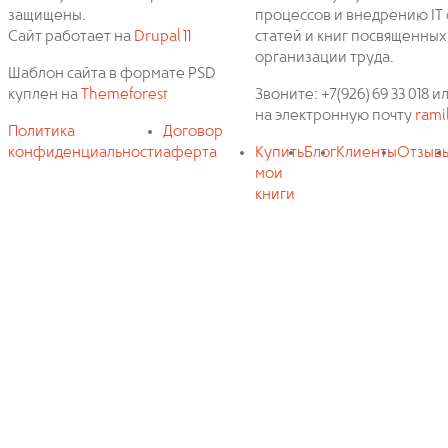
защищены.
процессов и внедрению IT 
Сайт работает на
Drupal 11
статей и книг посвященных
организации труда.
Шаблон сайта в формате PSD
куплен на
Themeforest
Звоните: +7(926) 69 33 018
на электронную почту
rami
Политика
Договор
конфиденциальности
аферта
Купить
Блог
Клиенты
Отзыв
мои
книги